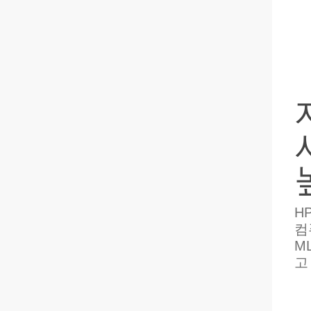
카
루
셀
H
컴
M
고