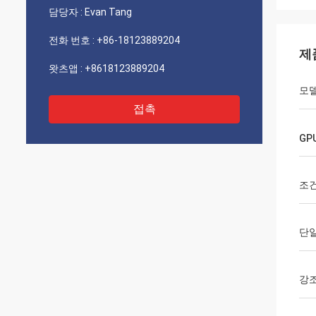
담당자 :
Evan Tang
전화 번호 :
+86-18123889204
제
왓츠앱 :
+8618123889204
모델
접촉
GP
조
단
강