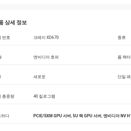
품 상세 정보
 번호
크레이 XD670
종류
엔비디아 호퍼
폼 팩터
U
건
새로운
단일 
일 총중량
40 킬로그램
조하다
PCIE/SXM GPU 서버
,
5U 랙 GPU 서버
,
엔비디아 NV H1