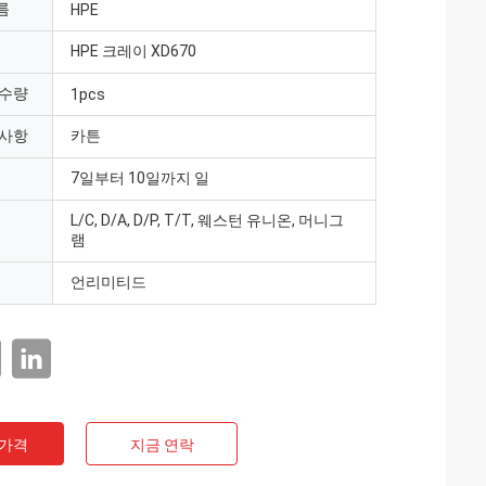
름
HPE
HPE 크레이 XD670
 수량
1pcs
 사항
카튼
7일부터 10일까지 일
L/C, D/A, D/P, T/T, 웨스턴 유니온, 머니그
램
언리미티드
 가격
지금 연락