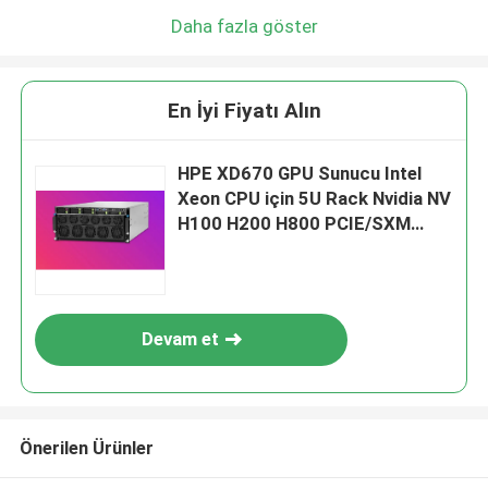
Daha fazla göster
En İyi Fiyatı Alın
HPE XD670 GPU Sunucu Intel
Xeon CPU için 5U Rack Nvidia NV
H100 H200 H800 PCIE/SXM
Nvlink AI Süper Bilgisayar Davası
Devam et
Önerilen Ürünler