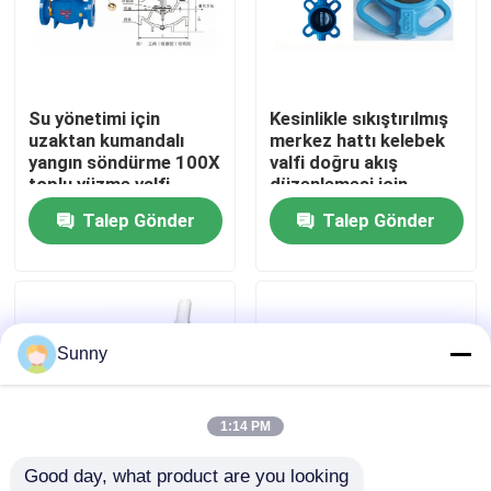
Bizim Hakkımızda
Su yönetimi için
Kesinlikle sıkıştırılmış
Fabrika turu
uzaktan kumandalı
merkez hattı kelebek
yangın söndürme 100X
valfi doğru akış
toplu yüzme valfi
düzenlemesi için
Kalite Kontrolü
yumuşak mühür
Talep Gönder
Talep Gönder
Bizimle İletişim
Bir İndirim İste
Sunny
Uluslararası Nakliye Hizmetleri
1:14 PM
Good day, what product are you looking 
Sınır ötesi tedarik