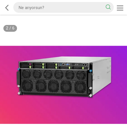
2
/
6