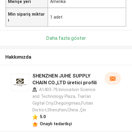
Menşe yeri
Amerika
Min sipariş miktar
1 adet
ı
Daha fazla göster
Hakkımızda
SHENZHEN JUHE SUPPLY
CHAIN CO.,LTD üretici profili
A1403-79,Innovation Science
and Technology Plaza, Tian'an
Gigital City,Chegongmiao,Futian
District,Shenzhen,China ,Çin
5.0
Onaylı tedarikçi