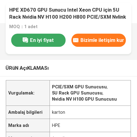
HPE XD670 GPU Sunucu Intel Xeon CPU için 5U
Rack Nvidia NV H100 H200 H800 PCIE/SXM Nvlink
AI Süper Bilgisayar Davası
MOQ：1 adet
En iyi fiyat
Bizimle iletişim kur
ÜRüN AçıKLAMASı
PCIE/SXM GPU Sunucusu
,
Vurgulamak:
5U Rack GPU Sunucusu
,
Nvidia NV H100 GPU Sunucusu
Ambalaj bilgileri
karton
Marka adı
HPE