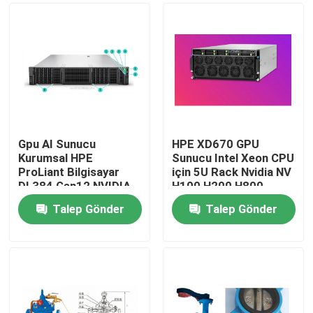
Gpu AI Sunucu
HPE XD670 GPU
Kurumsal HPE
Sunucu Intel Xeon CPU
ProLiant Bilgisayar
için 5U Rack Nvidia NV
DL384 Gen12 NVIDIA
H100 H200 H800
GH200 NVL2 Ücretsiz
PCIE/SXM Nvlink AI
Talep Gönder
Talep Gönder
Bilgisayar Özel Bulut
Süper Bilgisayar
Evde
Rack montajı
Davası
Ürün
Videolar