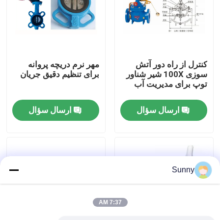
درباره ما
تور کارخانه
کنترل از راه دور آتش
مهر نرم دریچه پروانه
سوزی 100X شیر شناور
برای تنظیم دقیق جریان
توپ برای مدیریت آب
کنترل کیفیت
ارسال سؤال
ارسال سؤال
با ما تماس بگیرید
درخواست نقل قول
Sunny
خدمات حمل و نقل بین المللی
7:37 AM
منابع مرزی