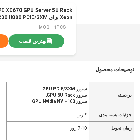
Xeon برای H800 PCIE/SXM
vlink AI Supercomputing Case
MOQ：1PCS
بهترین قیمت
توضیحات محصول
سرور GPU PCIE/SXM
,
برجسته:
سرور GPU 5U Rack
,
سرور GPU Nvidia NV H100
جزئیات بسته بندی
کارتن
زمان تحویل
7-10 روز