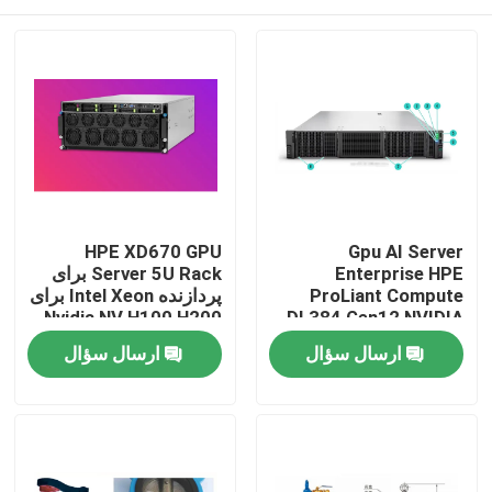
HPE XD670 GPU
Gpu AI Server
Enterprise HPE
Server 5U Rack برای
ProLiant Compute
پردازنده Intel Xeon برای
Nvidia NV H100 H200
DL384 Gen12 NVIDIA
H800 PCIE/SXM Nvlink
GH200 NVL2 Free
خونه
ارسال سؤال
ارسال سؤال
AI Supercomputing
Compute Private
Cloud Rack نصب شده
Case
است
محصولات
ویدیو