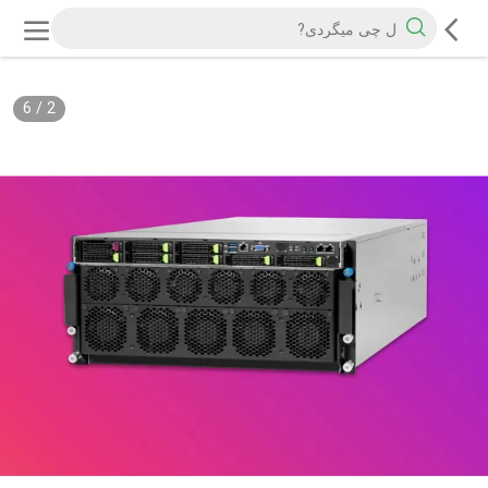
6
/
2