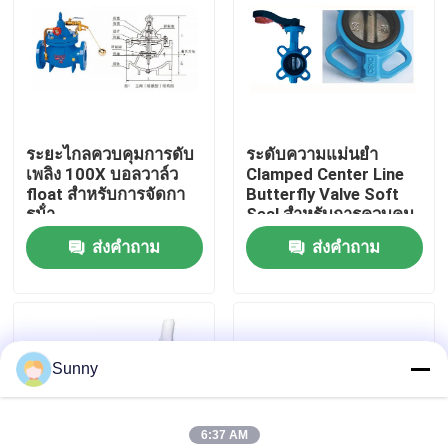
เกี่ยวกับเรา
ทัวร์โรงงาน
ระยะไกลควบคุมการดับ
ระดับความแม่นยํา
เพลิง 100X บอลวาล์ว
Clamped Center Line
การควบคุมคุณภาพ
float สําหรับการจัดกา
Butterfly Valve Soft
รน้ํา
Seal สําหรับการควบคุม
การไหลที่แม่นยํา
ส่งคำถาม
ส่งคำถาม
ติดต่อเรา
ขอทุน
Sunny
บริการขนส่งสินค้าระหว่างประเทศ
การจัดหาสินค้าข้ามชายแดน
6:37 AM