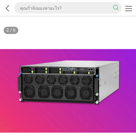
2
/
6