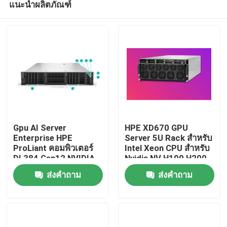
แนะนำผลิตภัณฑ์
Gpu AI Server
HPE XD670 GPU
Enterprise HPE
Server 5U Rack สําหรับ
ProLiant คอมพิวเตอร์
Intel Xeon CPU สําหรับ
DL384 Gen12 NVIDIA
Nvidia NV H100 H200
บ้าน
GH200 NVL2
H800 PCIE/SXM Nvlink
ส่งคำถาม
ส่งคำถาม
คอมพิวเตอร์ฟรี เซอร์
AI Supercomputing
เวอร์ส่วนตัว
Case
สินค้า
วิดีโอ