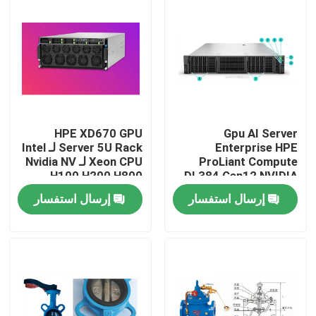
HPE XD670 GPU
Gpu AI Server
Enterprise HPE
Server 5U Rack لـ Intel
ProLiant Compute
Xeon CPU لـ Nvidia NV
H100 H200 H800
DL384 Gen12 NVIDIA
GH200 NVL2 الحسابات
PCIE/SXM Nvlink AI
إرسال استفسار
إرسال استفسار
المجانية الحاسوب الخاص
Supercomputing Case
المنزل
المنتجات
فيديوهات