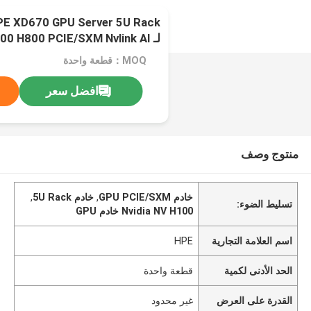
لـ 0 H800 PCIE/SXM Nvlink AI
Supercomputing Case
MOQ：قطعة واحدة
افضل سعر
منتوج وصف
خادم GPU PCIE/SXM
,
خادم 5U Rack
,
تسليط الضوء:
Nvidia NV H100 خادم GPU
اسم العلامة التجارية
HPE
الحد الأدنى لكمية
قطعة واحدة
القدرة على العرض
غير محدود