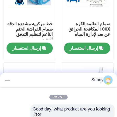
حولنا
صمام العائمة الكرة
خط مركزية مشددة الدقة
100X لمكافحة الحرائق
صمام الفراشة الختم
جولة في المصنع
عن بعد لإدارة المياه
الناعم لتنظيم التدفق
الدقيق
إرسال استفسار
إرسال استفسار
مراقبة الجودة
اتصل بنا
Sunny
اطلب اقتباس
خدمات الشحن الدولية
7:23 PM
Good day, what product are you looking 
المشتريات عبر الحدود
for?
صمام تعويم الكرة
HC41X صمام التحقق