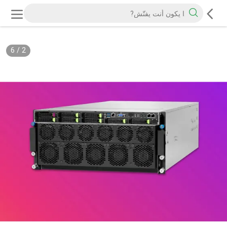
6
/
2