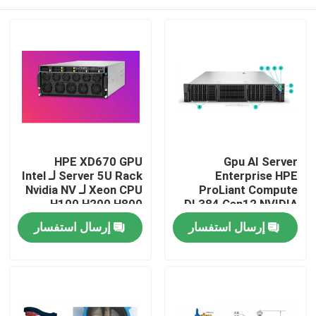
HPE XD670 GPU
Gpu AI Server
Enterprise HPE
Server 5U Rack لـ Intel
ProLiant Compute
Xeon CPU لـ Nvidia NV
H100 H200 H800
DL384 Gen12 NVIDIA
GH200 NVL2 الحسابات
PCIE/SXM Nvlink AI
المنزل
إرسال استفسار
إرسال استفسار
المجانية الحاسوب الخاص
Supercomputing Case
المنتجات
فيديوهات