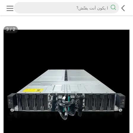
3
/
2