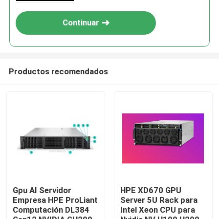
Continuar
Productos recomendados
En casa
Productos
Gpu AI Servidor
HPE XD670 GPU
Empresa HPE ProLiant
Server 5U Rack para
Computación DL384
Intel Xeon CPU para
Los vídeos