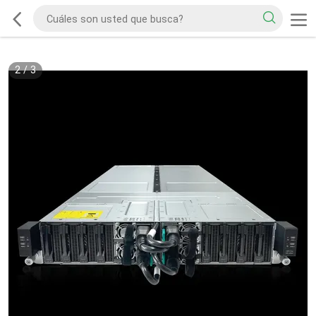
2
/
3