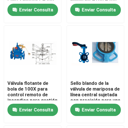
Gen12 NVIDIA GH200
Nvidia NV H100 H200
NVL2 Computación
H800 PCIE/SXM Nvlink
Enviar Consulta
Enviar Consulta
gratuita
AI Supercomputing
Sobre nosotros
Encuentración en la
Caso
nube privada
Recorrido por la fábrica
Control de calidad
Contacta con nosotros
Válvula flotante de
Sello blando de la
Solicitar una cita
bola de 100X para
válvula de mariposa de
control remoto de
línea central sujetada
incendios para gestión
con precisión para una
de agua
regulación precisa del
servicios internacionales de la expedición de la carga
Enviar Consulta
Enviar Consulta
flujo
Obtención transfronteriza