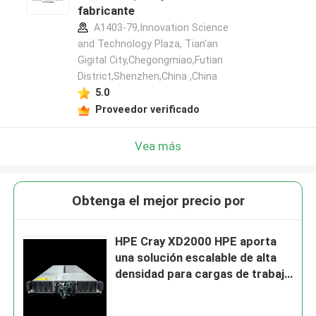
fabricante
A1403-79,Innovation Science
and Technology Plaza, Tian'an
Gigital City,Chegongmiao,Futian
District,Shenzhen,China ,China
5.0
Proveedor verificado
Vea más
Obtenga el mejor precio por
HPE Cray XD2000 HPE aporta
una solución escalable de alta
densidad para cargas de trabajo
de inferencia de HPC y IA