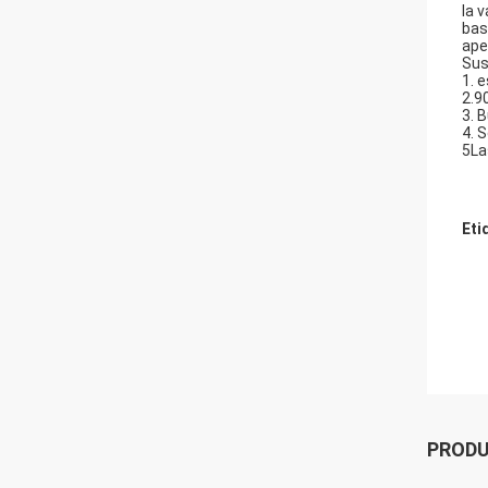
la 
bas
aper
Sus
1. 
2.9
3. 
4. 
5La
Eti
PROD