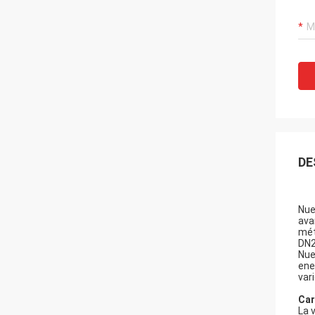
DE
Nue
ava
mét
DN2
Nue
ene
var
Car
La 