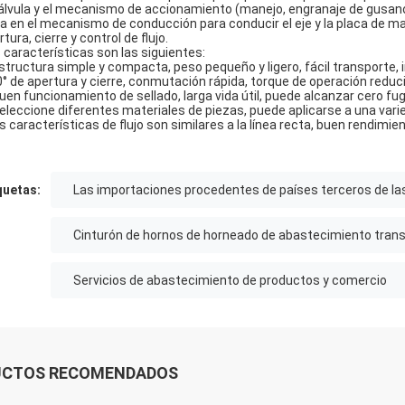
válvula y el mecanismo de accionamiento (manejo, engranaje de gusano,
a en el mecanismo de conducción para conducir el eje y la placa de mari
tura, cierre y control de flujo.
 características son las siguientes:
estructura simple y compacta, peso pequeño y ligero, fácil transporte,
0° de apertura y cierre, conmutación rápida, torque de operación reduci
Buen funcionamiento de sellado, larga vida útil, puede alcanzar cero fu
Seleccione diferentes materiales de piezas, puede aplicarse a una var
s características de flujo son similares a la línea recta, buen rendimie
quetas:
Las importaciones procedentes de países terceros de la
Cinturón de hornos de horneado de abastecimiento trans
Servicios de abastecimiento de productos y comercio
UCTOS RECOMENDADOS