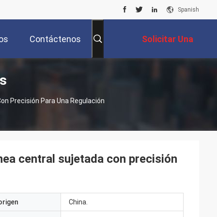
Spanish
os
Contáctenos
Solicitar Una
s
Cotización
Con Precisión Para Una Regulación
ínea central sujetada con precisión
origen
China.