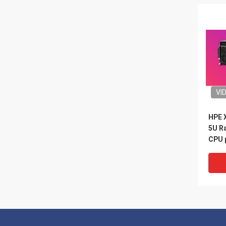
VI
HPE 
5U Ra
CPU 
H200
Nvli
Caso