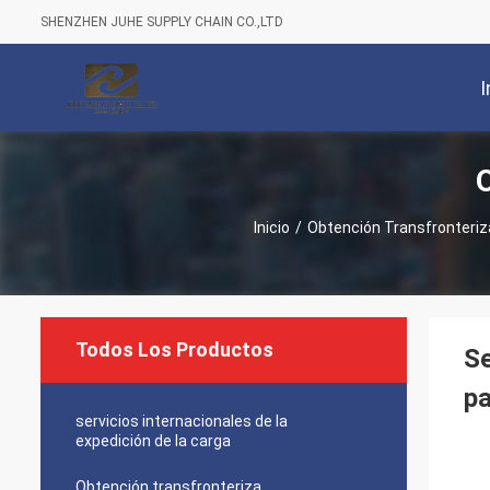
SHENZHEN JUHE SUPPLY CHAIN CO.,LTD
I
Inicio
/
Obtención Transfronteriz
Todos Los Productos
Se
pa
servicios internacionales de la
expedición de la carga
Obtención transfronteriza