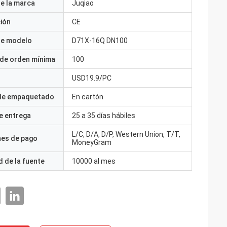
e la marca
Juqiao
ción
CE
e modelo
D71X-16Q DN100
 de orden mínima
100
USD19.9/PC
 de empaquetado
En cartón
e entrega
25 a 35 días hábiles
L/C, D/A, D/P, Western Union, T/T,
nes de pago
MoneyGram
 de la fuente
10000 al mes