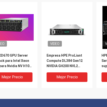
DEO
VIDEO
V
XD670 GPU Server
Empresa HPE ProLiant
HPE
ck para Intel Xeon
Compute DL384 Gen12
Ser
para Nvidia NV H100
NVIDIA GH200 NVL2
sup
 H800 PCIE/SXM
Computación gratuita en
Ali
nk AI Supercomputing
la nube privada
Xeo
Mejor Precio
Mejor Precio
Ho