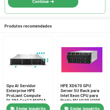
Continue
Produtos recomendados
Para casa
Gpu AI Servidor
HPE XD670 GPU
Enterprise HPE
Server 5U Rack para
Produtos
ProLiant Compute
Intel Xeon CPU para
DL384 Gen12 NVIDIA
Nvidia NV H100 H200
GH200 NVL2
H800 PCIE/SXM Nvlink
Enviar inquérito
Enviar inquérito
Vídeos