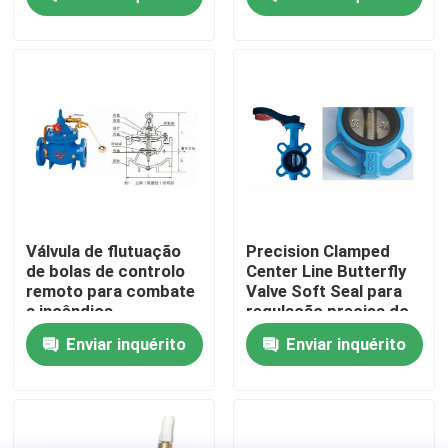
Computação gratuita
AI Supercomputing
Private Cloud Rack
Case
mount
Sobre nós
Visita à fábrica
Controle de qualidade
Contacte-nos
Válvula de flutuação
Precision Clamped
de bolas de controlo
Center Line Butterfly
remoto para combate
Valve Soft Seal para
Solicite um orçamento
a incêndios
regulação precisa do
fluxo
Enviar inquérito
Enviar inquérito
serviços internacionais da transmissão do frete
Aquisição transfronteiriça