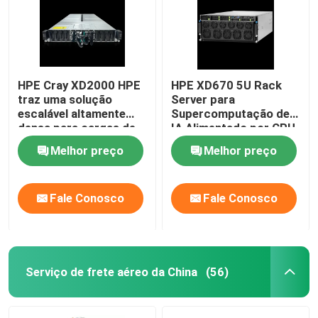
HPE Cray XD2000 HPE
HPE XD670 5U Rack
traz uma solução
Server para
escalável altamente
Supercomputação de
densa para cargas de
IA Alimentado por CPU
trabalho de inferência
Intel Xeon e GPU Nvidia
Melhor preço
Melhor preço
de HPC e IA
Hopper
Fale Conosco
Fale Conosco
Serviço de frete aéreo da China
(56)