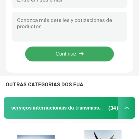
Logística Aérea Porta a Porta Envio da China Capacidade 120 toneladas 100 toneladas
DDP DDU Serviço de Carga Porta a Porta Dubai Qatar Omã da China
Serviço de frete aéreo da China
China Serviços de transporte de mercadorias de porta em porta United Dubai RU US UA UK em todo o mundo
Transportador Porta a porta Transportador de carga Seguro rastreamento em tempo real
Serviços de transporte marítimo de mercadorias da C
DHL UPS TNT Fedex International Express Transporte de porta em porta da China em todo o mundo
Transporte marítimo DDP DDU
Navio do Médio Oriente
DDP 7-10 dias Transporte aéreo internacional de carga Guangdong China Para os EUA
Frete de trilho internacional
OUTRAS CATEGORIAS DOS EUA
Transporte porta a porta da China
serviços internacionais da transmissão do frete
(34)
Frete rodoviário da China
Serviço Internacional de Embalagem