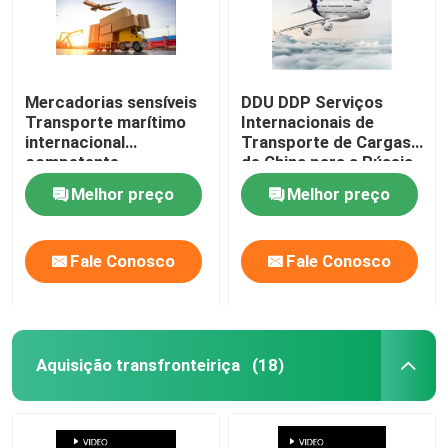
Serviços de armazenagem internacional
Mercadorias sensíveis
DDU DDP Serviços
Serviço de seguros de carga
Transporte marítimo
Internacionais de
internacional
Transporte de Cargas
competente
de China para a Rússia
Transporte de
Melhor preço
Melhor preço
mercadorias China
para a Alemanha
Fale Conosco
Fale Conosco
Aquisição transfronteiriça
(18)