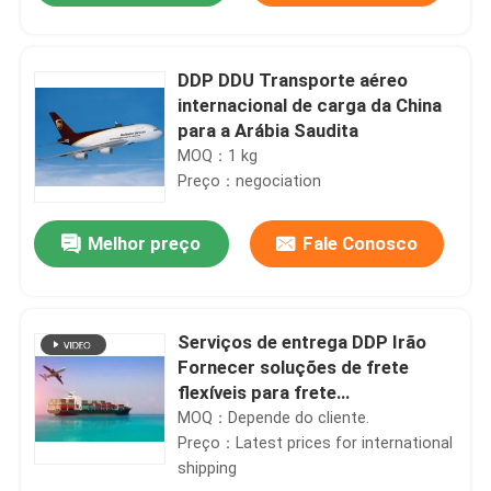
DDP DDU Transporte aéreo
internacional de carga da China
para a Arábia Saudita
MOQ：1 kg
Preço：negociation
Melhor preço
Fale Conosco
Serviços de entrega DDP Irão
Fornecer soluções de frete
flexíveis para frete
aéreo/contentores da China para
MOQ：Depende do cliente.
o Irão
Preço：Latest prices for international
shipping