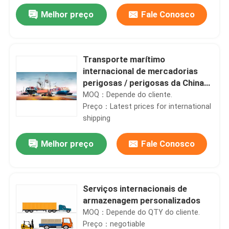
Melhor preço
Fale Conosco
Transporte marítimo
internacional de mercadorias
perigosas / perigosas da China
para o Irão Qatar Tailândia
MOQ：Depende do cliente.
Malásia Sudeste EAU
Preço：Latest prices for international
shipping
Melhor preço
Fale Conosco
Para casa
Serviços internacionais de
Produtos
armazenagem personalizados
MOQ：Depende do QTY do cliente.
Preço：negotiable
Vídeos