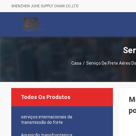
SHENZHEN JUHE SUPPLY CHAIN CO.,LTD
Ser
Casa
/
Serviço De Frete Aéreo D
Todos Os Produtos
Me
po
serviços internacionais da
transmissão do frete
Aquisição transfronteiriça