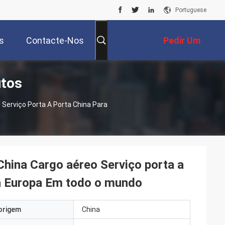
Portuguese
s
Contacte-Nos
Pedir Um
utos
Orçamento
 Serviço Porta A Porta China Para
China Cargo aéreo Serviço porta a
a Europa Em todo o mundo
origem
China