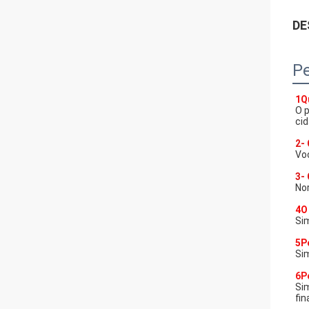
DE
Pe
1Q
O 
cid
2-
Voc
3-
No
4O
Sim
5P
Sim
6P
Si
fi