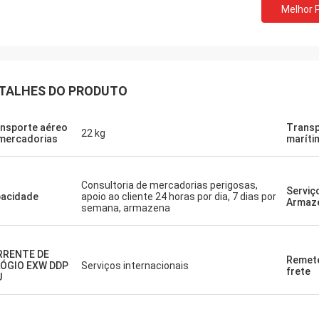
Melhor 
TALHES DO PRODUTO
nsporte aéreo
Trans
22 kg
mercadorias
maríti
Consultoria de mercadorias perigosas,
Serviç
acidade
apoio ao cliente 24 horas por dia, 7 dias por
Armaz
semana, armazena
RRENTE DE
Remet
ÓGIO EXW DDP
Serviços internacionais
frete
U