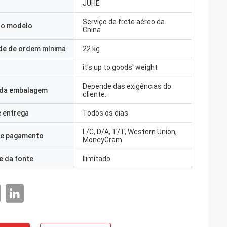
JUHE
Serviço de frete aéreo da
o modelo
China
de de ordem mínima
22 kg
it's up to goods' weight
Depende das exigências do
 da embalagem
cliente.
 entrega
Todos os dias
L/C, D/A, T/T, Western Union,
e pagamento
MoneyGram
e da fonte
Ilimitado