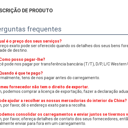
SCRIÇÃO DE PRODUTO
rguntas frequentes
ual é o preço dos seus serviços?
preço exato pode ser oferecido quando os detalhes dos seus bens for
ade de destino.
 Como posso pagar-lhe?
ê pode nos pagar por transferência bancária (T/T), D/P, L/C Western 
 Quando é que te pago?
rmalmente, tens de nos pagar antes do carregamento.
 meu fornecedor não tem o direito de exportar.
, podemos comprar a licença de exportação, fazer a declaração aduan
ode ajudar a recolher as nossas mercadorias do interior da China?
, por favor, dê o endereço exato para a recolha.
odemos consolidar os carregamentos e enviar juntos se tivermos 
m, por favor, ofereça detalhes de contato dos seus fornecedores, en
nalmente enviar para fora em um carregamento.