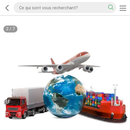
2
/
7