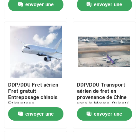
envoyer une
envoyer une
demande
demande
À propos de nous
Visite de l'usine
Contrôle de la qualité
Nous contacter
DDP/DDU Fret aérien
DDP/DDU Transport
Fret gratuit
aérien de fret en
Demandez un devis
Entreposage chinois
provenance de Chine
Étiquetage
vers le Moyen-Orient/
Réemballage
Émirats arabes
envoyer une
envoyer une
unis/SA/Dubai
services internationaux d'expédition de fret
demande
demande
L'approvisionnement transfrontière