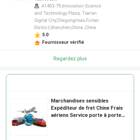
A1403-79,Innovation Science
and Technology Plaza, Tian'an
Gigital City,Chegongmiao,Futian
District,Shenzhen,China ,Chine
5.0
Fournisseur vérifié
Regardez plus
Marchandises sensibles
Expéditeur de fret Chine Frais
aériens Service porte à porte
Chine Vers l'Espagne Portugal
Hongrie Europe Dans le monde
entier