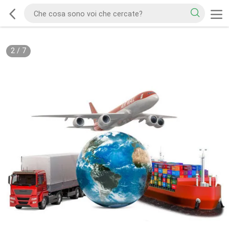
2
/
7