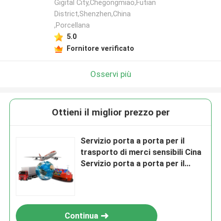
Gigital City,Chegongmiao,Futian
District,Shenzhen,China
,Porcellana
5.0
Fornitore verificato
Osservi più
Ottieni il miglior prezzo per
Servizio porta a porta per il
trasporto di merci sensibili Cina
Servizio porta a porta per il
trasporto di merci aerei Cina In
Spagna Portogallo Ungheria
Europa In tutto il mondo
Continua