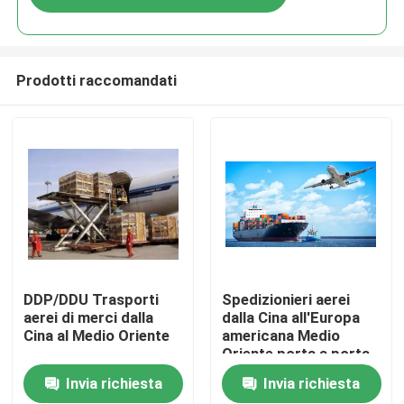
Prodotti raccomandati
Casa.
DDP/DDU Trasporti
Spedizionieri aerei
aerei di merci dalla
dalla Cina all'Europa
Cina al Medio Oriente
americana Medio
Prodotti
Oriente porta a porta
Invia richiesta
Invia richiesta
Video