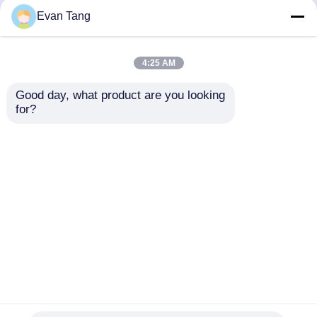
Evan Tang
Carga de 20 pés em contêiner em
Guangzhou Navio para Dubai
Carga marítima
4:25 AM
Good day, what product are you looking 
for?
Navio de contêineres de 40 pés de
Guangzhou para a Rússia
Casa
Mapa do Site
Fale Conosco
Desktop Site
Mapa do Site
Privacy Policy
Qualidade
serviços internacionais da
transmissão do frete
Fábrica da china.Copyright