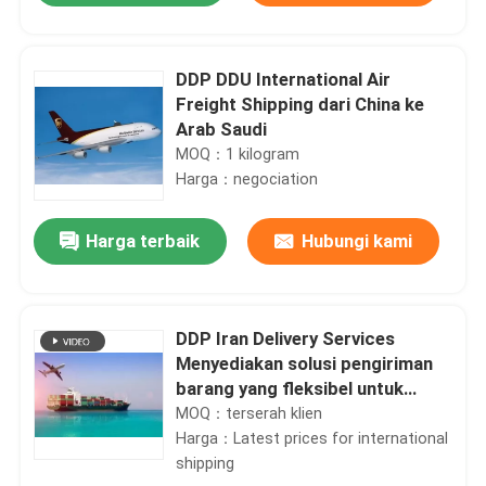
DDP DDU International Air
Freight Shipping dari China ke
Arab Saudi
MOQ：1 kilogram
Harga：negociation
Harga terbaik
Hubungi kami
DDP Iran Delivery Services
Menyediakan solusi pengiriman
barang yang fleksibel untuk
pengiriman barang
MOQ：terserah klien
udara/kontainer dari Cina ke Iran
Harga：Latest prices for international
shipping