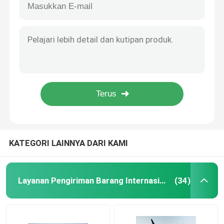
Logistik Udara Pintu ke Pintu Pengiriman Dari Cina Kapasitas 120 Ton 100 Ton
China Air Freight Service
DDP DDU Door To Door Cargo Service Dubai Qatar Oman dari Cina
China Door To Door Freight Services United Dubai RU AS UA UK di seluruh dunia
Layanan Pengangkutan Barang Laut China
Forwarder Door To Door Shipping Cargo Insurance Pelacakan waktu nyata
DHL UPS TNT Fedex International Express Transport dari China Pintu ke Pintu di Seluruh Dunia
Pengangkutan Laut Timur Tengah
China ke Amerika Serikat Ekspedisi Laut Lcl Pengangkutan Laut DDP DDU
DDP 7-10 Hari Pengiriman Barang Udara Internasional Guangdong Cina Ke Amerika Serikat
Angkutan Kereta Api Internasional
KATEGORI LAINNYA DARI KAMI
Pengiriman Dari Pintu ke Pintu dari Cina
Layanan Pengiriman Barang Internasional
(34)
Pengangkutan Barang dari Cina
Layanan Pengemasan Internasional