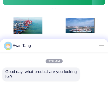
Baterai / Power Bank /
Barang Mesin Dengan
Evan Tang
Merek Komersial
Kotak Kayu
Barang DDP Ke Dubai
Besar/pallet
Iran Timur Tengah
Pengiriman
3:39 AM
Pengiriman LCL Dari
International Freight
Harga terbaik
Harga terbaik
Cina
Forwarding DDP Ke
Good day, what product are you looking 
Dubai Iran Dengan SEA
for?
FCL/LCL Dari Cina
Hubungi kami
Hubungi kami
Lihat Lebih