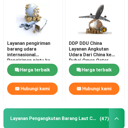
Layanan pengiriman
DDP DDU China
barang udara
Layanan Angkutan
internasional
Udara Dari China ke
Pengiriman pintu ke
Dubai Oman Qatar
pintu yang nyaman
Harga terbaik
Harga terbaik
Hubungi kami
Hubungi kami
Layanan Pengangkutan Barang Laut China
(47)