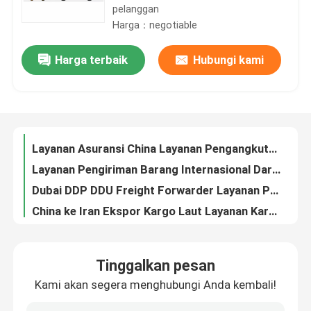
pelanggan
Harga：negotiable
Tentang Kami
Harga terbaik
Hubungi kami
Layanan Pengangkutan Laut Profesional China DDP Lcl Pengangkutan Laut China ke Dubai
Layanan Asuransi China Layanan Pengangkutan Laut Ke Filipina
Tur Pabrik
Layanan Pengiriman Barang Internasional Dari Cina Ke Filipina
Dubai DDP DDU Freight Forwarder Layanan Pintu ke Pintu Dari Cina
Kontrol Kualitas
China ke Iran Ekspor Kargo Laut Layanan Kargo Laut Internasional FCL
Pintu ke Pintu China Layanan Pengangkutan Laut Pengangkut Barang China Ke UEA
Hubungi Kami
DDP Layanan Inspeksi Pengiriman Dari Pintu ke Pintu dari China ke Pakistan
DDP China Layanan Angkutan Udara Ke Jepang Pintu Ke Pintu
Minta Kutipan
barang sensitif Dubai DDP AIR Door To Door Pengiriman Dari Cina Pengiriman double clearance
DDP DDU China Layanan Angkutan Udara Dari China ke Dubai Oman Qatar
Layanan Pengiriman Barang Internasional
Tinggalkan pesan
Pengiriman Internasional Dari Pintu ke Pintu Dari China
Kami akan segera menghubungi Anda kembali!
DDP Air Cargo Door To Door Service ke Uni Emirat Arab Dubai dari Cina
Sumber Daya lintas batas
Asuransi kargo dari pintu ke pintu Pengiriman dari Cina Baterai bubuk pengiriman