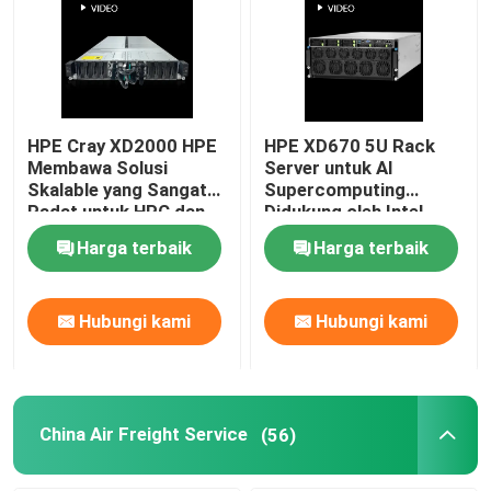
HPE Cray XD2000 HPE
HPE XD670 5U Rack
Membawa Solusi
Server untuk AI
Skalable yang Sangat
Supercomputing
Padat untuk HPC dan
Didukung oleh Intel
AI Inferencing
Xeon CPU dan Nvidia
Harga terbaik
Harga terbaik
Workloads
Hopper GPU
Hubungi kami
Hubungi kami
China Air Freight Service
(56)