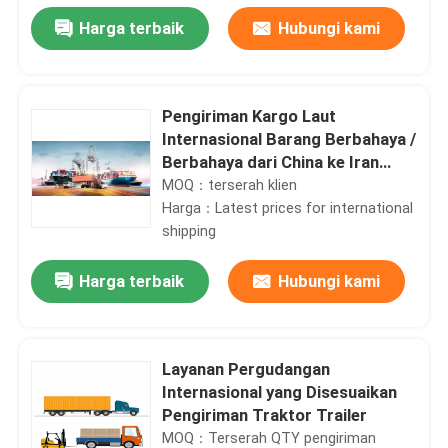
Harga terbaik
Hubungi kami
Pengiriman Kargo Laut
Internasional Barang Berbahaya /
Berbahaya dari China ke Iran
Qatar Thailand Malaysia Timur
MOQ：terserah klien
Selatan UEA
Harga：Latest prices for international
shipping
Harga terbaik
Hubungi kami
Rumah
Layanan Pergudangan
Produk
Internasional yang Disesuaikan
Pengiriman Traktor Trailer
MOQ：Terserah QTY pengiriman
Video