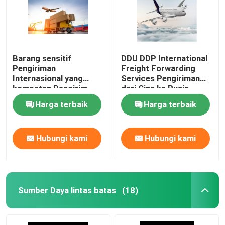
Layanan Pergudangan Internasional
Layanan Asuransi Kargo
Barang sensitif
DDU DDP International
Pengiriman
Freight Forwarding
Internasional yang
Services Pengiriman
kompeten Pengirim
dari Cina ke Rusia
barang China ke
Harga terbaik
Harga terbaik
Jerman
Hubungi kami
Hubungi kami
Sumber Daya lintas batas
(18)