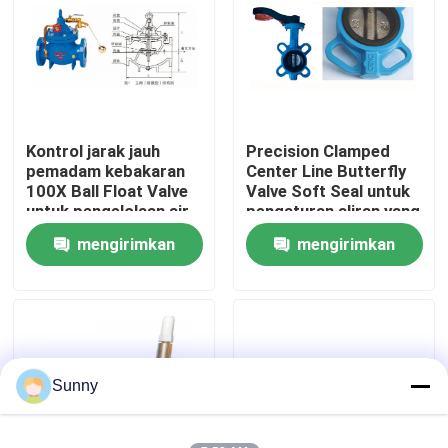
Tentang Kami
Tur Pabrik
Kontrol jarak jauh
Precision Clamped
pemadam kebakaran
Center Line Butterfly
Kontrol Kualitas
100X Ball Float Valve
Valve Soft Seal untuk
untuk pengelolaan air
pengaturan aliran yang
akurat
mengirimkan
mengirimkan
Hubungi Kami
permintaan
permintaan
Minta Kutipan
Layanan Pengiriman Barang Internasional
Sunny
Sumber Daya lintas batas