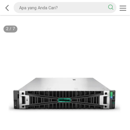
2
/
7