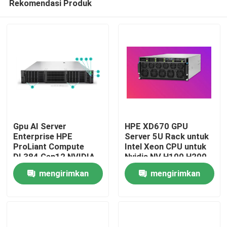
Rekomendasi Produk
Gpu AI Server
HPE XD670 GPU
Enterprise HPE
Server 5U Rack untuk
ProLiant Compute
Intel Xeon CPU untuk
DL384 Gen12 NVIDIA
Nvidia NV H100 H200
Rumah
GH200 NVL2
H800 PCIE/SXM Nvlink
mengirimkan
mengirimkan
Perhitungan Gratis
AI Supercomputing
Private Cloud Rack
Case
Produk
permintaan
permintaan
mount
Video