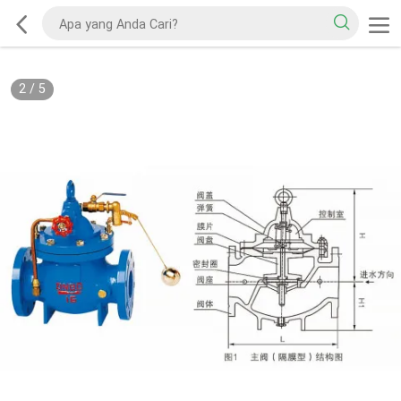
2
/
5