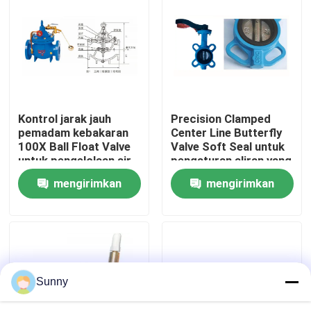
Tentang Kami
Tur Pabrik
Kontrol jarak jauh
Precision Clamped
Kontrol Kualitas
pemadam kebakaran
Center Line Butterfly
100X Ball Float Valve
Valve Soft Seal untuk
untuk pengelolaan air
pengaturan aliran yang
Hubungi Kami
akurat
mengirimkan
mengirimkan
permintaan
permintaan
Minta Kutipan
Layanan Pengiriman Barang Internasional
Sunny
Sumber Daya lintas batas