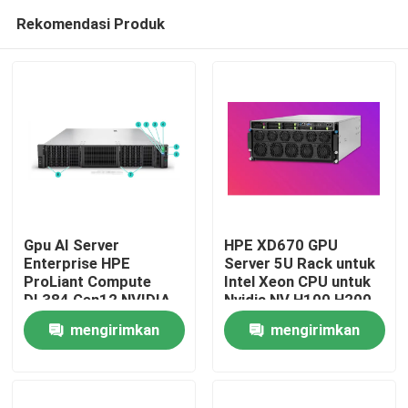
Rekomendasi Produk
Gpu AI Server
HPE XD670 GPU
Enterprise HPE
Server 5U Rack untuk
ProLiant Compute
Intel Xeon CPU untuk
Rumah
DL384 Gen12 NVIDIA
Nvidia NV H100 H200
GH200 NVL2
H800 PCIE/SXM Nvlink
mengirimkan
mengirimkan
Perhitungan Gratis
AI Supercomputing
Produk
Private Cloud Rack
Case
permintaan
permintaan
mount
Video