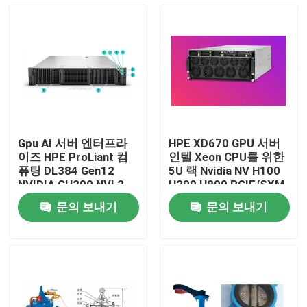
Gpu AI 서버 엔터프라
HPE XD670 GPU 서버
이즈 HPE ProLiant 컴
인텔 Xeon CPU를 위한
퓨팅 DL384 Gen12
5U 랙 Nvidia NV H100
NVIDIA GH200 NVL2
H200 H800 PCIE/SXM
무료 컴퓨팅 개인 클라
Nvlink AI 슈퍼 컴퓨팅
문의 보내기
문의 보내기
우드 랙 마운트
케이스
집
제품
비디오