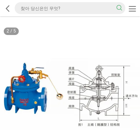
2
/
5