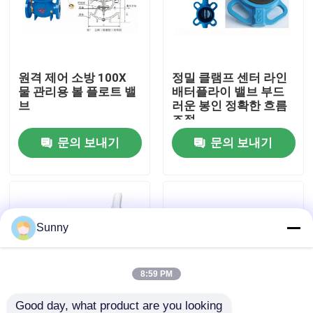
우리 에 관한 것
원격 제어 소방 100X
정밀 클램프 센터 라인
공장 투어
물 관리용 볼 플로트 밸
배터플라이 밸브 부드
브
러운 봉인 정확한 흐름
조절
품질 관리
문의 보내기
문의 보내기
저희와 연락
인용 을 요청 하십시오
Sunny
국제 화물 운송 서비스
8:59 PM
국경을 넘나드는 공급
Good day, what product are you looking 