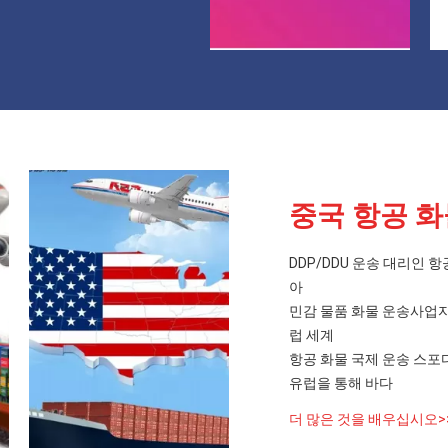
중국 항공 화
DDP/DDU 운송 대리인
아
민감 물품 화물 운송사업자
럽 세계
항공 화물 국제 운송 스포디
유럽을 통해 바다
더 많은 것을 배우십시오>