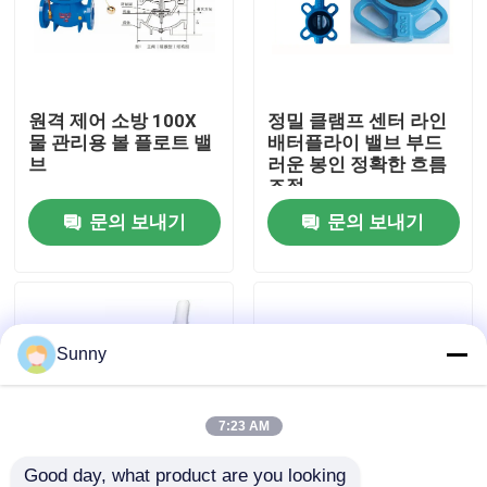
우리 에 관한 것
원격 제어 소방 100X
정밀 클램프 센터 라인
공장 투어
물 관리용 볼 플로트 밸
배터플라이 밸브 부드
브
러운 봉인 정확한 흐름
조절
품질 관리
문의 보내기
문의 보내기
저희와 연락
인용 을 요청 하십시오
Sunny
국제 화물 운송 서비스
7:23 AM
국경을 넘나드는 공급
Good day, what product are you looking 