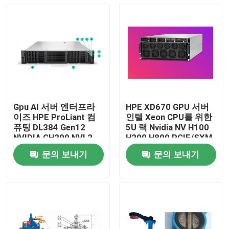
Gpu AI 서버 엔터프라
HPE XD670 GPU 서버
이즈 HPE ProLiant 컴
인텔 Xeon CPU를 위한
퓨팅 DL384 Gen12
5U 랙 Nvidia NV H100
NVIDIA GH200 NVL2
H200 H800 PCIE/SXM
무료 컴퓨팅 개인 클라
Nvlink AI 슈퍼 컴퓨팅
문의 보내기
문의 보내기
우드 랙 마운트
케이스
집
제품
비디오