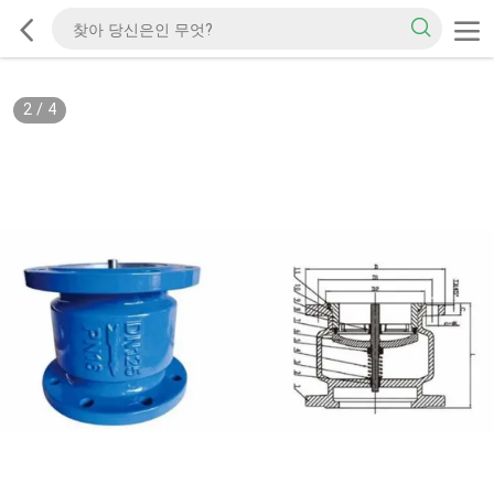
2
/
4