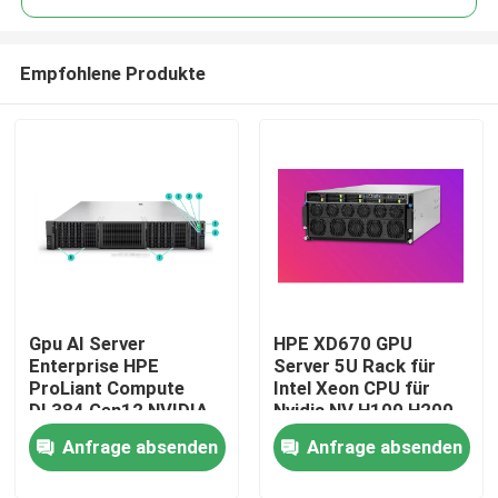
Empfohlene Produkte
Gpu AI Server
HPE XD670 GPU
Zu Hause
Enterprise HPE
Server 5U Rack für
ProLiant Compute
Intel Xeon CPU für
DL384 Gen12 NVIDIA
Nvidia NV H100 H200
Produkte
GH200 NVL2
H800 PCIE/SXM Nvlink
Anfrage absenden
Anfrage absenden
Kostenlose
AI Supercomputing
Berechnung Private
Case
Videos