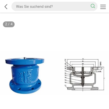
2
/
4