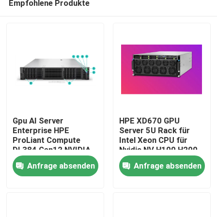
Empfohlene Produkte
Gpu AI Server
HPE XD670 GPU
Enterprise HPE
Server 5U Rack für
ProLiant Compute
Intel Xeon CPU für
DL384 Gen12 NVIDIA
Nvidia NV H100 H200
Zu Hause
GH200 NVL2
H800 PCIE/SXM Nvlink
Anfrage absenden
Anfrage absenden
Kostenlose
AI Supercomputing
Berechnung Private
Case
Produkte
Cloud Rack-Halterung
Videos