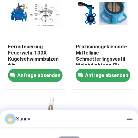
Über uns
Werksbesichtigung
Fernsteuerung
Präzisionsgeklemmte
Feuerwehr 100X
Mittellinie
Qualitätskontrolle
Kugelschwimmbalzen
Schmetterlingsventil
für
Weichdichtung für
Wassermanagement
eine genaue
Anfrage absenden
Anfrage absenden
Kontakt mit uns
Strömungsregelung
Bitte um ein Angebot
internationale Frachtversendendienstleistungen
Sunny
Grenzüberschreitende Beschaffung