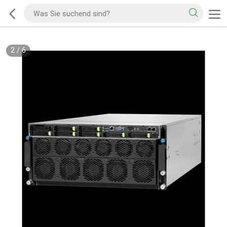
2
/
6