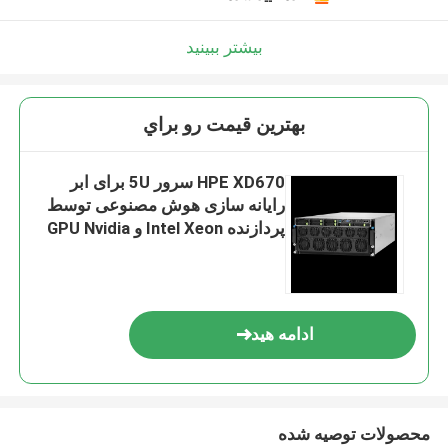
بیشتر ببینید
بهترين قيمت رو براي
HPE XD670 سرور 5U برای ابر
رایانه سازی هوش مصنوعی توسط
پردازنده Intel Xeon و GPU Nvidia
Hopper
ادامه هید
محصولات توصیه شده