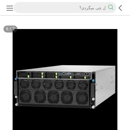
6
/
2