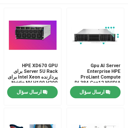
HPE XD670 GPU
Gpu AI Server
Enterprise HPE
Server 5U Rack برای
ProLiant Compute
پردازنده Intel Xeon برای
Nvidia NV H100 H200
DL384 Gen12 NVIDIA
H800 PCIE/SXM Nvlink
GH200 NVL2 Free
خونه
ارسال سؤال
ارسال سؤال
AI Supercomputing
Compute Private
Cloud Rack نصب شده
Case
است
محصولات
ویدیو