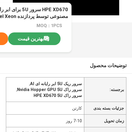
HPE XD670 سرور 5U
Hopper
MOQ：1PCS
بهترین قیمت
توضیحات محصول
سرور ریک 5U ابر رایانه ای AI
,
برجسته:
سرور راک Nvidia Hopper GPU 5U
,
سرور راک HPE XD670 5U
جزئیات بسته بندی
کارتن
زمان تحویل
7-10 روز