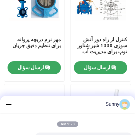
درباره ما
تور کارخانه
کنترل از راه دور آتش
مهر نرم دریچه پروانه
سوزی 100X شیر شناور
برای تنظیم دقیق جریان
توپ برای مدیریت آب
کنترل کیفیت
ارسال سؤال
ارسال سؤال
با ما تماس بگیرید
درخواست نقل قول
Sunny
خدمات حمل و نقل بین المللی
5:23 AM
منابع مرزی