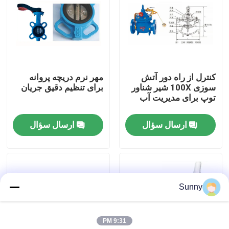
درباره ما
تور کارخانه
کنترل از راه دور آتش
مهر نرم دریچه پروانه
سوزی 100X شیر شناور
برای تنظیم دقیق جریان
کنترل کیفیت
توپ برای مدیریت آب
ارسال سؤال
ارسال سؤال
با ما تماس بگیرید
درخواست نقل قول
Sunny
خدمات حمل و نقل بین المللی
9:31 PM
منابع مرزی