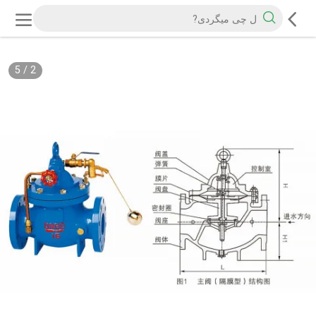
5
/
2