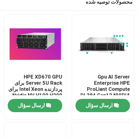
محصولات توصیه شده
HPE XD670 GPU
Gpu AI Server
Enterprise HPE
Server 5U Rack برای
ProLiant Compute
پردازنده Intel Xeon برای
Nvidia NV H100 H200
DL384 Gen12 NVIDIA
خونه
H800 PCIE/SXM Nvlink
GH200 NVL2 Free
ارسال سؤال
ارسال سؤال
AI Supercomputing
Compute Private
Cloud Rack نصب شده
Case
محصولات
است
ویدیو