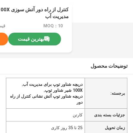
مدیریت آب
MOQ：10
قیمت：C
بهترین قیمت
توضیحات محصول
دریچه شناور توپ برای مدیریت آب
,
100X شیر شناور توپ
,
برجسته:
دریچه شناور توپ آتش نشانی کنترل از راه
دور
جزئیات بسته بندی
کارتن
زمان تحویل
25 تا 35 روز کاری