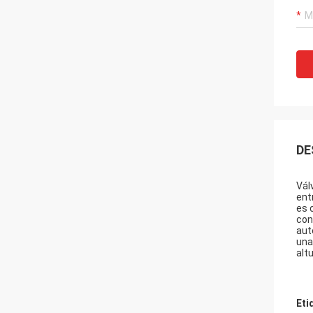
DE
Vál
ent
es 
con
aut
una
altu
Eti