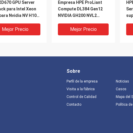
XD670 GPU Server
Empresa HPE ProLiant
HPE
ck para Intel Xeon
Compute DL384 Gen12
Ser
para Nvidia NV H100
NVIDIA GH200 NVL2
sup
 H800 PCIE/SXM
Computación gratuita en
Ali
nk AI Supercomputing
la nube privada
Xeo
Mejor Precio
Mejor Precio
Ho
Sobre
Perfil de la empresa
Noticias
Visita a la fábrica
Casos
Control de Calidad
Mapa del S
DEO
VIDEO
V
Contacto
Política de
X Válvula de control
Válvula flotante de bolas
Sel
nciadora DN100 de
de control remoto DN100
de 
ura / cierre flexible,
para supresión de
cen
lada horizontal /
incendios de precisión en
pre