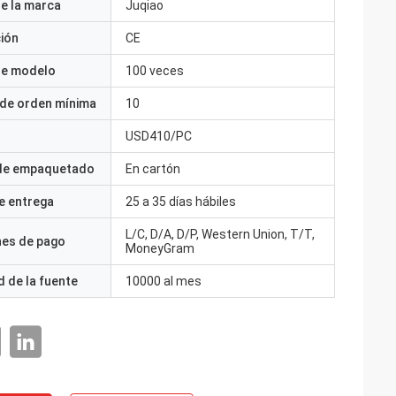
e la marca
Juqiao
ción
CE
e modelo
100 veces
 de orden mínima
10
USD410/PC
 de empaquetado
En cartón
e entrega
25 a 35 días hábiles
L/C, D/A, D/P, Western Union, T/T,
nes de pago
MoneyGram
 de la fuente
10000 al mes