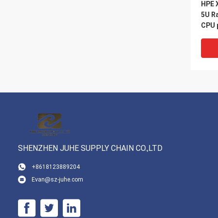
HPE 
5U Ra
CPU 
H200
Nvli
Caso
SHENZHEN JUHE SUPPLY CHAIN CO.,LTD
VI
+8618123889204
Evan@sz-juhe.com
HC41
sile
apert
insta