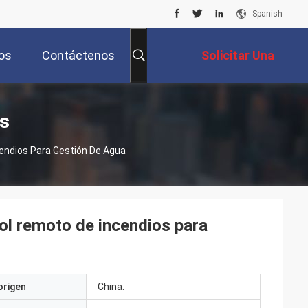
Spanish
os
Contáctenos
Solicitar Una
Cotización
s
cendios Para Gestión De Agua
rol remoto de incendios para
origen
China.