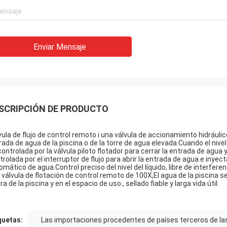
Enviar Mensaje
SCRIPCIÓN DE PRODUCTO
vula de flujo de control remoto i una válvula de accionamiento hidráuli
rada de agua de la piscina o de la torre de agua elevada.Cuando el nivel 
controlada por la válvula piloto flotador para cerrar la entrada de agua 
trolada por el interruptor de flujo para abrir la entrada de agua e inyec
omático de agua.Control preciso del nivel del líquido, libre de interfer
 válvula de flotación de control remoto de 100X,El agua de la piscina s
ra de la piscina y en el espacio de uso., sellado fiable y larga vida útil.
quetas:
Las importaciones procedentes de países terceros de la