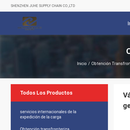
SHENZHEN JUHE SUPPLY CHAIN CO.,LTD
I
Inicio
/
Obtención Transfron
Todos Los Productos
Vá
ge
servicios internacionales de la
expedición de la carga
Obtención transfronteriza