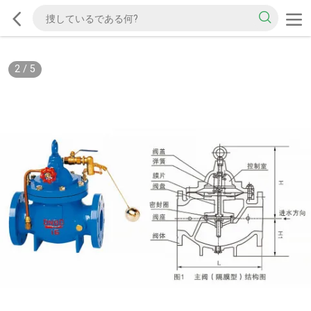
2
/
5