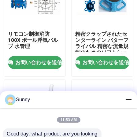
わたしたち に つい て
リモコン制御消防
精密クラップされたセ
工場 ツアー
100X ボール浮気バル
ンターライン バターフ
ブ 水管理
ライバル 精密な流量規
制のためのソフトシー
品質管理
ル
お問い合わせを送信
お問い合わせを送信
連絡 ください
引金 を 求め て ください
Sunny
国際的な貨物促進サービス
11:53 AM
国境を越えた調達
Good day, what product are you looking 