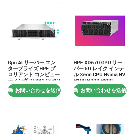
Gpu AI サーバー エン
HPE XD670 GPU サー
タープライズ HPE プ
バー 5U レイク インテ
ロリアント コンピュー
ル Xeon CPU Nvidia NV
ティング DL384 Gen12
H100 H200 H800
NVIDIA GH200 NVL2
PCIE/SXM Nvlink AI ス
お問い合わせを送信
お問い合わせを送信
フリー コンピューティ
ーパーコンピュータケ
家へ
ング プライベート ク
ース
ラウド ラック マウン
ト
製品
ビデオ