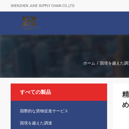
SHENZHEN JUHE SUPPLY CHAIN CO.,LTD
ホーム
/
国境を越えた調
すべての製品
精
国際的な貨物促進サービス
国境を越えた調達