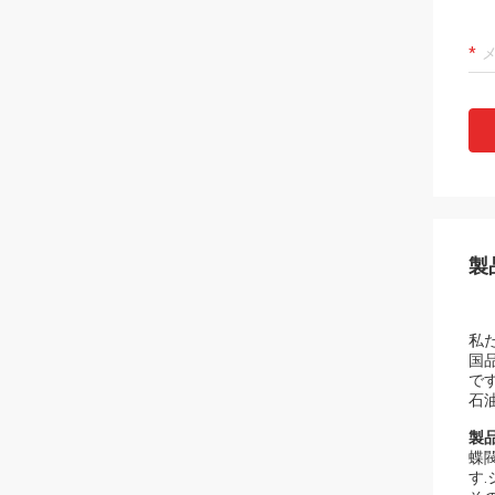
製
私
国
です
石油
製
蝶
す