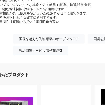
の特徴は次のとおりです.
シンプルでコンパクトな構造,小さく軽量で,簡単に輸送,設置,分解
90°開閉,速速切換.小動作トルク,労働節約,軽量
密封性能が良し,使用寿命が長いため,漏れがゼロに達できます.
材料を選択し,様々な媒体に適用できます.
流量特性は直線に似ていて,調節性能が良い.
国境を越えた供給 鋼製のオーブンベルト
国境を
製品調達サービス 電子商取引
れたプロダクト