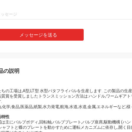
メッセージを送る
品の説明
たちの工場は,A型,LT型 水型バタフライバルを生産します. この製品の
品質賞を受賞しましたトランスミッション方法は:ハンドル,ワームギアトランス
.
,化学,食品,医薬品,紙製,水力発電,航海,水道,水道,金属,エネルギーな
品特性
閥は主にバルブボディ,回転軸,バルブプレート,バルブ座席,駆動機構 (ハン
.シャフトと蝶のプレートを動かすために運転メカニズムに依存し,開く目