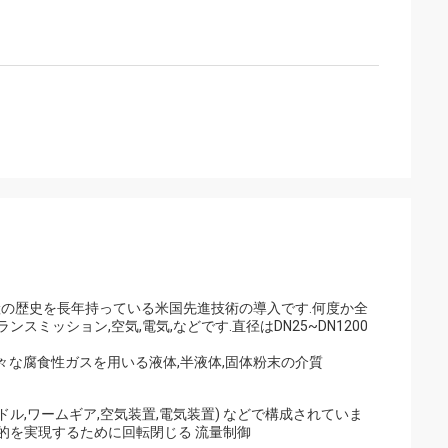
生産の歴史を長年持っている米国先進技術の導入です.何度か全
ミッション,空気,電気,などです.直径はDN25~DN1200
ど,様々な腐食性ガスを用いる液体,半液体,固体粉末の介質
ドル,ワームギア,空気装置,電気装置) などで構成されていま
的を実現するために回転閉じる 流量制御