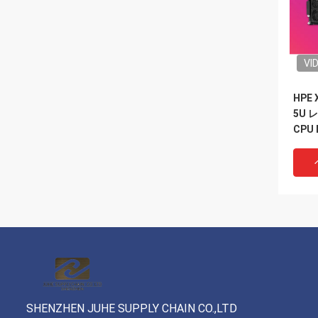
VI
HPE
5U 
CPU 
H800
スー
ス
SHENZHEN JUHE SUPPLY CHAIN CO.,LTD