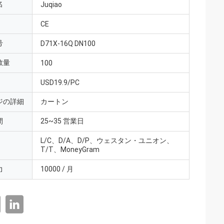
名
Juqiao
CE
号
D71X-16Q DN100
数量
100
USD19.9/PC
ジの詳細
カートン
間
25~35 営業日
L/C、D/A、D/P、ウェスタン・ユニオン、
T/T、MoneyGram
力
10000 / 月