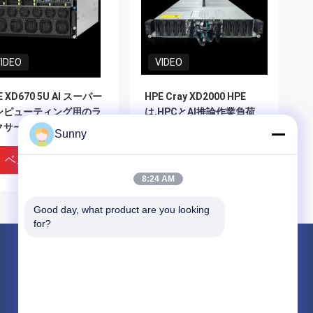
IDEO
VIDEO
E XD670 5U AI スーパー
HPE Cray XD2000 HPE
ンピューティング用のラ
は,HPCとAI推論作業負荷
クサーバー インテル・ゼ
のための高度に密度の高い
Sunny
 CPU と Nvidia
スケーラブルソリューショ
pper GPU で動いていま
ンをもたらす
ベストプライス
ベストプライス
8:24 AM
Good day, what product are you looking 
for?
製品
国際的な貨物促進サービス
国境を越えた調達