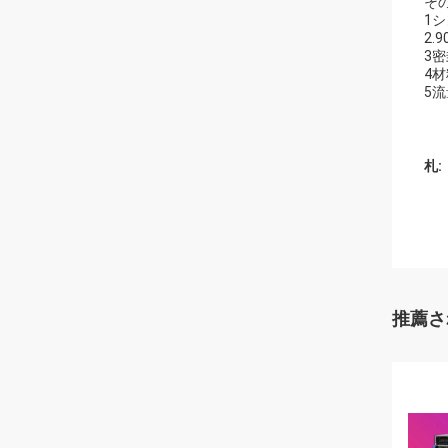
そ
1
2.
3
4
5
札:
推薦さ