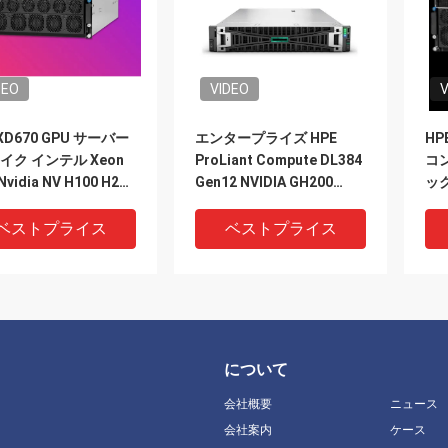
DEO
VIDEO
V
 XD670 GPU サーバー
エンタープライズ HPE
HP
レイク インテル Xeon
ProLiant Compute DL384
コ
Nvidia NV H100 H200
Gen12 NVIDIA GH200
ッ
 PCIE/SXM Nvlink AI
NVL2 フリー・コンピュー
オン
パーコンピュータケー
ティング プライベート・ク
Ho
ベストプライス
ベストプライス
ラウド・ラック マウント
す
Gpu AI サーバー
について
会社概要
ニュース
会社案内
ケース