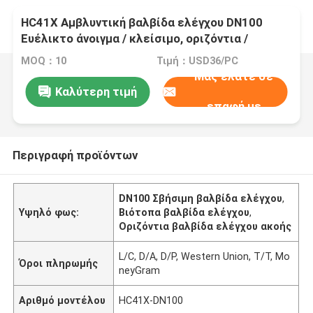
HC41X Αμβλυντική βαλβίδα ελέγχου DN100
Ευέλικτο άνοιγμα / κλείσιμο, οριζόντια /
κατακόρυφα εγκατεστημένη
MOQ：10
Τιμή：USD36/PC
Μας ελάτε σε
Καλύτερη τιμή
επαφή με
Περιγραφή προϊόντων
DN100 Σβήσιμη βαλβίδα ελέγχου
,
Υψηλό φως:
Βιότοπα βαλβίδα ελέγχου
,
Οριζόντια βαλβίδα ελέγχου ακοής
L/C, D/A, D/P, Western Union, T/T, Mo
Όροι πληρωμής
neyGram
Αριθμό μοντέλου
HC41X-DN100