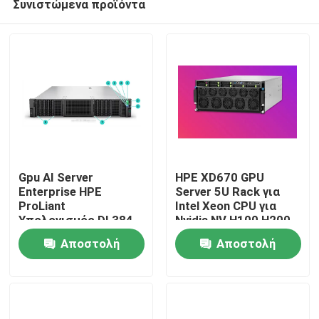
Συνιστώμενα προϊόντα
Gpu AI Server
HPE XD670 GPU
Enterprise HPE
Server 5U Rack για
ProLiant
Intel Xeon CPU για
Υπολογισμός DL384
Nvidia NV H100 H200
Σπίτι
Gen12 NVIDIA GH200
H800 PCIE/SXM Nvlink
Αποστολή
Αποστολή
NVL2 Δωρεάν
AI Supercomputing
Υπολογισμός
Case
Προϊόντα
ερώτησης
ερώτησης
Ιδιωτικό cloud Rack
mount
Βίντεο