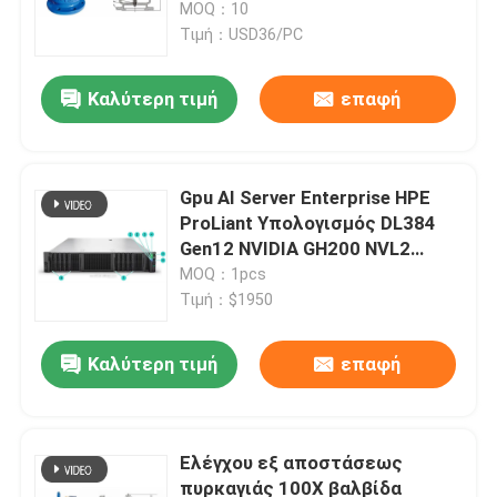
κατακόρυφα εγκατεστημένη
MOQ：10
Τιμή：USD36/PC
Καλύτερη τιμή
επαφή
Gpu AI Server Enterprise HPE
ProLiant Υπολογισμός DL384
Gen12 NVIDIA GH200 NVL2
Δωρεάν Υπολογισμός Ιδιωτικό
MOQ：1pcs
cloud Rack mount
Τιμή：$1950
Σπίτι
Καλύτερη τιμή
επαφή
Προϊόντα
Ελέγχου εξ αποστάσεως
πυρκαγιάς 100X βαλβίδα
Βίντεο