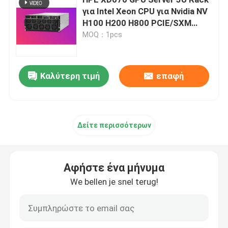
για Intel Xeon CPU για Nvidia NV
H100 H200 H800 PCIE/SXM
Υπηρεσία αεροπορικών μεταφορών της Κίνας
Nvlink AI Supercomputing Case
MOQ：1pcs
Υπηρεσίες θαλάσσιων εμπορευματικών μεταφορών τ
Καλύτερη τιμή
επαφή
Ναυτιλία Μέσης Ανατολής
Διεθνές φορτίο ραγών
Δείτε περισσότερων
Αποστολή από πόρτα σε πόρτα από την Κίνα
Αφήστε ένα μήνυμα
We bellen je snel terug!
Οδικά εμπορεύματα από την Κίνα
Διεθνής υπηρεσία συσκευασίας