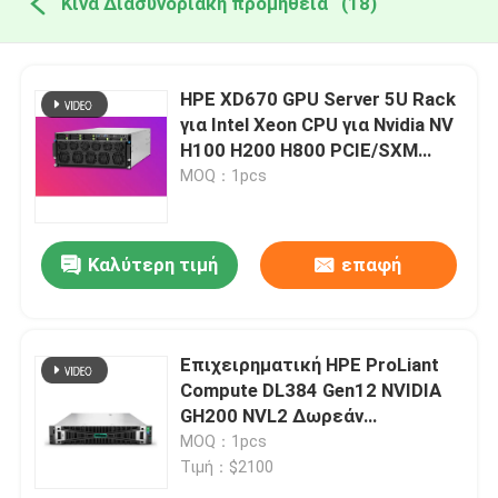
Κίνα Διασυνοριακή προμήθεια
(18)
HPE XD670 GPU Server 5U Rack
για Intel Xeon CPU για Nvidia NV
H100 H200 H800 PCIE/SXM
Nvlink AI Supercomputing Case
MOQ：1pcs
Καλύτερη τιμή
επαφή
Επιχειρηματική HPE ProLiant
Compute DL384 Gen12 NVIDIA
GH200 NVL2 Δωρεάν
Υπολογισμός Ιδιωτικό Σύννεφο
MOQ：1pcs
Rack Mount Gpu AI Server
Τιμή：$2100