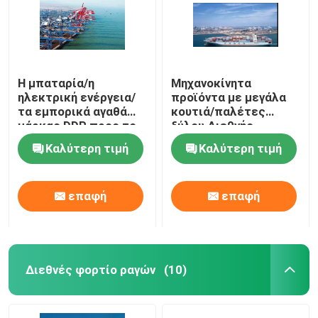
Η μπαταρία/η
Μηχανοκίνητα
ηλεκτρική ενέργεια/
προϊόντα με μεγάλα
τα εμπορικά αγαθά
κουτιά/παλέτες
μάρκας DDP προς το
ξύλου Διεθνής
Ντουμπάι Ιράν Μέση
μεταφορά
Καλύτερη τιμή
Καλύτερη τιμή
Ανατολή Ναυτιλία LCL
εμπορευμάτων DDP
από την Κίνα
προς Ντουμπάι Ιράν
Με SEA FCL/LCL από
επαφή
επαφή
την Κίνα
Διεθνές φορτίο ραγών
(10)