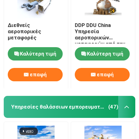
Διεθνείς
DDP DDU China
αεροπορικές
Υπηρεσία
μεταφορές
αεροπορικών
μεταφορών από την
Κίνα στο Ντουμπάι
Καλύτερη τιμή
Καλύτερη τιμή
Ομάν Κατάρ
επαφή
επαφή
Υπηρεσίες θαλάσσιων εμπορευματικών μεταφορών της Κίνας
(47)