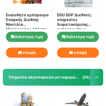
Ευαίσθητο εμπόρευμα
DDU DDP Διεθνείς
Επαρκής Διεθνής
υπηρεσίες
Ναυτιλία
διαμετακόμισης
Μεταφορέας από την
εμπορευμάτων
Κίνα στη Γερμανία
αποστολή από την
Καλύτερη τιμή
Καλύτερη τιμή
Κίνα στη Ρωσία
επαφή
επαφή
Υπηρεσία αεροπορικών μεταφορών της Κίνας
(56)