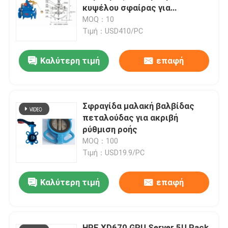
κυψέλου σφαίρας για
διαχείριση νερού
MOQ：10
Σχετικά με εμάς
Τιμή：USD410/PC
Καλύτερη τιμή
επαφή
Επισκεψή εργοστασίου
Έλεγχος ποιότητας
Σφραγίδα μαλακή βαλβίδας
πεταλούδας για ακριβή
Επικοινωνήστε μαζί μας
ρύθμιση ροής
MOQ：100
Τιμή：USD19.9/PC
Ζητήστε μια προσφορά
Καλύτερη τιμή
επαφή
διεθνές φορτίο που διαβιβάζει τις υπηρεσίες
Διασυνοριακή προμήθεια
HPE XD670 GPU Server 5U Rack