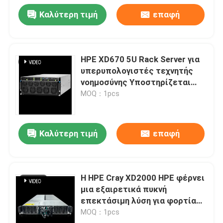
Καλύτερη τιμή
επαφή
HPE XD670 5U Rack Server για
υπερυπολογιστές τεχνητής
νοημοσύνης Υποστηρίζεται
από CPU Intel Xeon και GPU
MOQ：1pcs
Nvidia Hopper
Καλύτερη τιμή
επαφή
Η HPE Cray XD2000 HPE φέρνει
μια εξαιρετικά πυκνή
επεκτάσιμη λύση για φορτία
εργασίας συμπεράσματος HPC
MOQ：1pcs