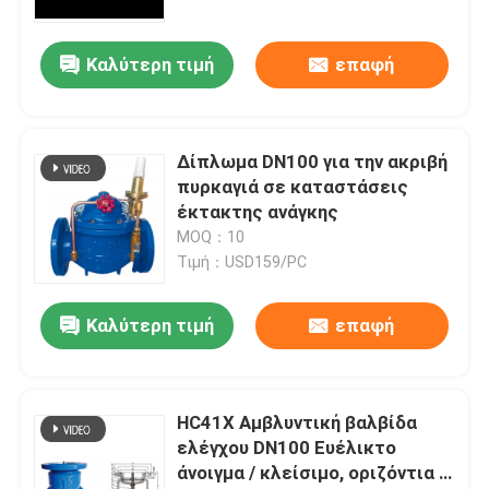
και AI
Καλύτερη τιμή
επαφή
Δίπλωμα DN100 για την ακριβή
πυρκαγιά σε καταστάσεις
έκτακτης ανάγκης
MOQ：10
Τιμή：USD159/PC
Καλύτερη τιμή
επαφή
HC41X Αμβλυντική βαλβίδα
ελέγχου DN100 Ευέλικτο
άνοιγμα / κλείσιμο, οριζόντια /