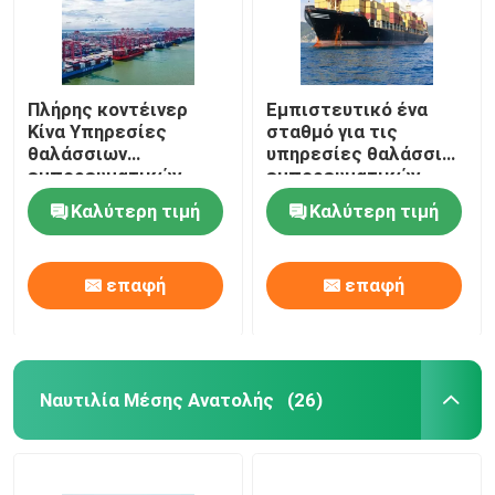
Πλήρης κοντέινερ
Εμπιστευτικό ένα
Κίνα Υπηρεσίες
σταθμό για τις
θαλάσσιων
υπηρεσίες θαλάσσιων
εμπορευματικών
εμπορευματικών
μεταφορών ασφαλής
μεταφορών της Κίνας
Καλύτερη τιμή
Καλύτερη τιμή
FCL Shipping
επαφή
επαφή
Ναυτιλία Μέσης Ανατολής
(26)