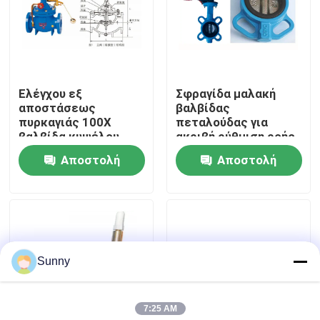
Σχετικά με εμάς
Επισκεψή εργοστασίου
Ελέγχου εξ
Σφραγίδα μαλακή
αποστάσεως
βαλβίδας
πυρκαγιάς 100X
πεταλούδας για
Έλεγχος ποιότητας
βαλβίδα κυψέλου
ακριβή ρύθμιση ροής
σφαίρας για
Αποστολή
Αποστολή
διαχείριση νερού
Επικοινωνήστε μαζί μας
ερώτησης
ερώτησης
Ζητήστε μια προσφορά
Sunny
διεθνές φορτίο που διαβιβάζει τις υπηρεσίες
7:25 AM
Διασυνοριακή προμήθεια