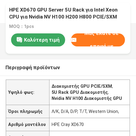
HPE XD670 GPU Server 5U Rack για Intel Xeon
CPU για Nvidia NV H100 H200 H800 PCIE/SXM
Nvlink AI Supercomputing Case
MOQ：1pcs
Μας ελάτε σε
Καλύτερη τιμή
επαφή με
Περιγραφή προϊόντων
Διακομιστής GPU PCIE/SXM
,
Υψηλό φως:
5U Rack GPU Διακομιστής
,
Nvidia NV H100 Διακομιστής GPU
Όροι πληρωμής
Λ/Κ, D/A, D/P, T/T, Western Union,
Αριθμό μοντέλου
HPE Cray XD670