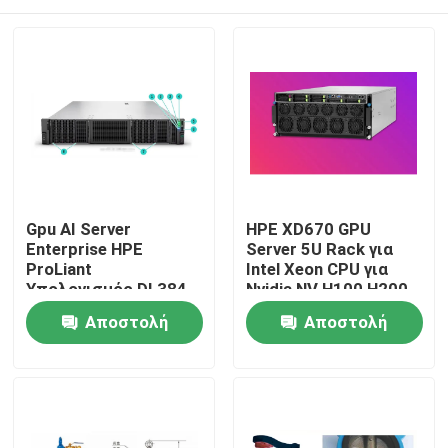
Gpu AI Server
HPE XD670 GPU
Enterprise HPE
Server 5U Rack για
ProLiant
Intel Xeon CPU για
Υπολογισμός DL384
Nvidia NV H100 H200
Gen12 NVIDIA GH200
H800 PCIE/SXM Nvlink
Σπίτι
Αποστολή
Αποστολή
NVL2 Δωρεάν
AI Supercomputing
Υπολογισμός
Case
ερώτησης
ερώτησης
Ιδιωτικό cloud Rack
Προϊόντα
mount
Βίντεο