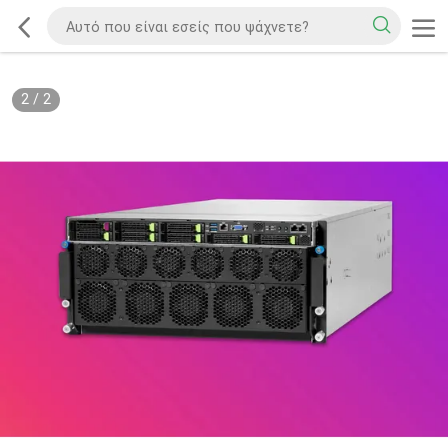
2
/
2