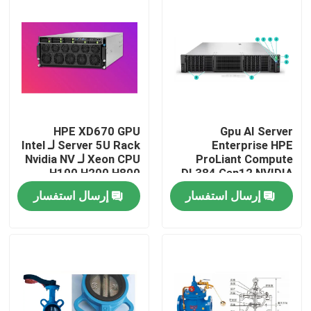
HPE XD670 GPU
Gpu AI Server
Enterprise HPE
Server 5U Rack لـ Intel
ProLiant Compute
Xeon CPU لـ Nvidia NV
H100 H200 H800
DL384 Gen12 NVIDIA
GH200 NVL2 الحسابات
PCIE/SXM Nvlink AI
إرسال استفسار
إرسال استفسار
المجانية الحاسوب الخاص
Supercomputing Case
المنزل
المنتجات
فيديوهات