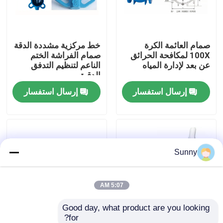
حولنا
صمام العائمة الكرة
خط مركزية مشددة الدقة
100X لمكافحة الحرائق
صمام الفراشة الختم
جولة في المصنع
عن بعد لإدارة المياه
الناعم لتنظيم التدفق
الدقيق
إرسال استفسار
إرسال استفسار
مراقبة الجودة
اتصل بنا
Sunny
اطلب اقتباس
خدمات الشحن الدولية
5:07 AM
Good day, what product are you looking 
المشتريات عبر الحدود
for?
صمام تعويم الكرة
HC41X صمام التحقق