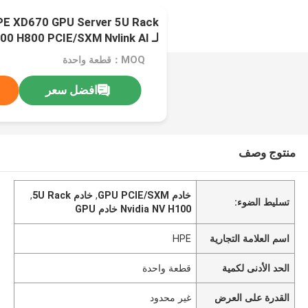
لـ 0 H800 PCIE/SXM Nvlink AI
Supercomputing Case
MOQ：قطعة واحدة
افضل سعر
منتوج وصف
خادم GPU PCIE/SXM
,
خادم 5U Rack
,
تسليط الضوء:
Nvidia NV H100 خادم GPU
اسم العلامة التجارية
HPE
الحد الأدنى لكمية
قطعة واحدة
القدرة على العرض
غير محدود