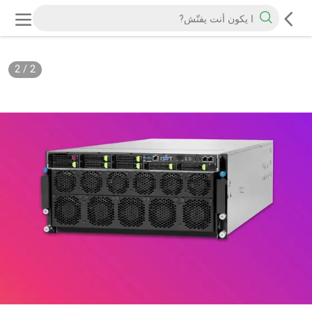
2
/
2