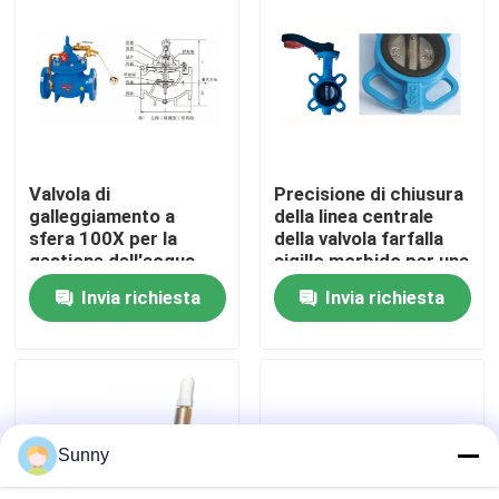
Su di noi
Visita alla fabbrica
Valvola di
Precisione di chiusura
Controllo della qualità
galleggiamento a
della linea centrale
sfera 100X per la
della valvola farfalla
gestione dell'acqua
sigillo morbido per una
Contattaci
regolazione accurata
Invia richiesta
Invia richiesta
del flusso
Chiedi un preventivo
servizi internazionali di spedizione del trasporto
Sunny
Acquisti transfrontalieri