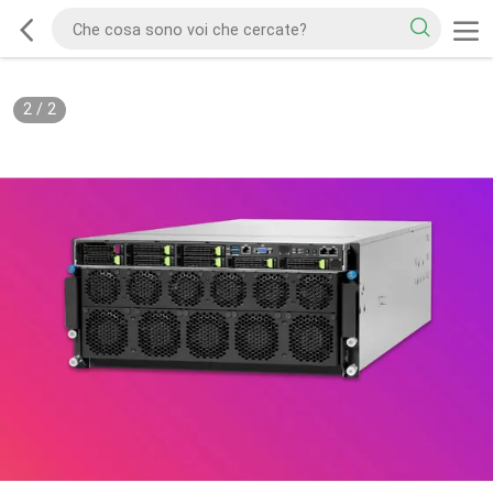
2
/
2