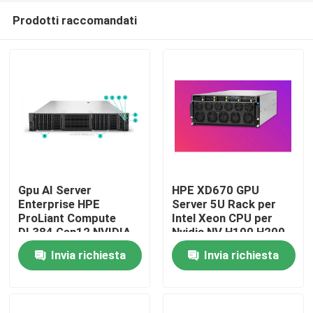
Prodotti raccomandati
Gpu AI Server
HPE XD670 GPU
Enterprise HPE
Server 5U Rack per
ProLiant Compute
Intel Xeon CPU per
Casa.
DL384 Gen12 NVIDIA
Nvidia NV H100 H200
GH200 NVL2 Compute
H800 PCIE/SXM Nvlink
Invia richiesta
Invia richiesta
gratuito Private Cloud
AI Supercomputing
Prodotti
Montaggio su rack
Case
Video