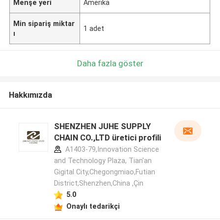
Menşe yeri
Amerika
Min sipariş miktar
1 adet
ı
Daha fazla göster
Hakkımızda
SHENZHEN JUHE SUPPLY
CHAIN CO.,LTD üretici profili
A1403-79,Innovation Science
and Technology Plaza, Tian'an
Gigital City,Chegongmiao,Futian
District,Shenzhen,China ,Çin
5.0
Onaylı tedarikçi