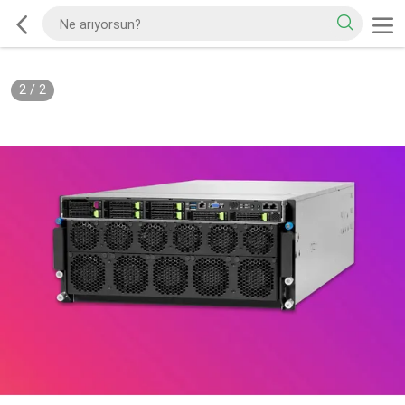
2
/
2