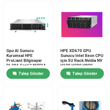
Gpu AI Sunucu
HPE XD670 GPU
Kurumsal HPE
Sunucu Intel Xeon CPU
ProLiant Bilgisayar
için 5U Rack Nvidia NV
DL384 Gen12 NVIDIA
H100 H200 H800
GH200 NVL2 Ücretsiz
PCIE/SXM Nvlink AI
Talep Gönder
Talep Gönder
Bilgisayar Özel Bulut
Süper Bilgisayar
Evde
Rack montajı
Davası
Ürün
Videolar