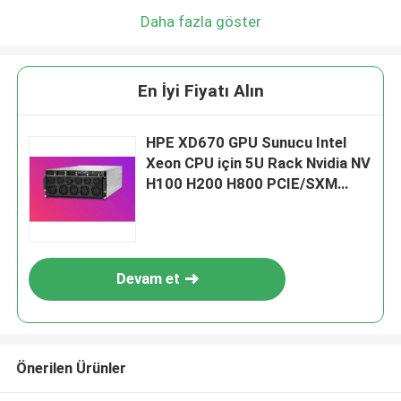
Daha fazla göster
En İyi Fiyatı Alın
HPE XD670 GPU Sunucu Intel
Xeon CPU için 5U Rack Nvidia NV
H100 H200 H800 PCIE/SXM
Nvlink AI Süper Bilgisayar Davası
Devam et
Önerilen Ürünler