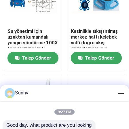
Bizim Hakkımızda
Su yönetimi için
Kesinlikle sıkıştırılmış
Fabrika turu
uzaktan kumandalı
merkez hattı kelebek
yangın söndürme 100X
valfi doğru akış
toplu yüzme valfi
düzenlemesi için
Kalite Kontrolü
yumuşak mühür
Talep Gönder
Talep Gönder
Bizimle İletişim
Bir İndirim İste
Sunny
Uluslararası Nakliye Hizmetleri
9:27 PM
Good day, what product are you looking 
Sınır ötesi tedarik