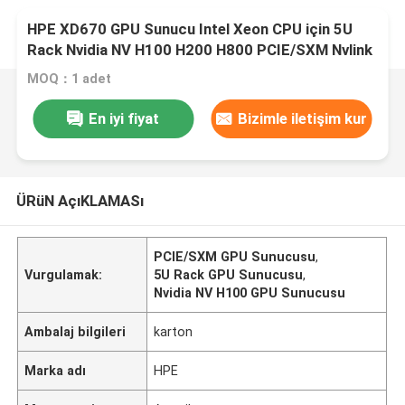
HPE XD670 GPU Sunucu Intel Xeon CPU için 5U
Rack Nvidia NV H100 H200 H800 PCIE/SXM Nvlink
AI Süper Bilgisayar Davası
MOQ：1 adet
En iyi fiyat
Bizimle iletişim kur
ÜRüN AçıKLAMASı
PCIE/SXM GPU Sunucusu
,
Vurgulamak:
5U Rack GPU Sunucusu
,
Nvidia NV H100 GPU Sunucusu
Ambalaj bilgileri
karton
Marka adı
HPE