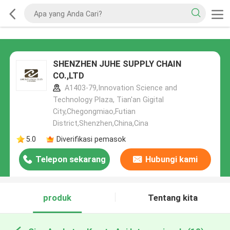
SHENZHEN JUHE SUPPLY CHAIN
CO.,LTD
A1403-79,Innovation Science and
Technology Plaza, Tian'an Gigital
City,Chegongmiao,Futian
District,Shenzhen,China,Cina
5.0
Diverifikasi pemasok
Telepon sekarang
Hubungi kami
produk
Tentang kita