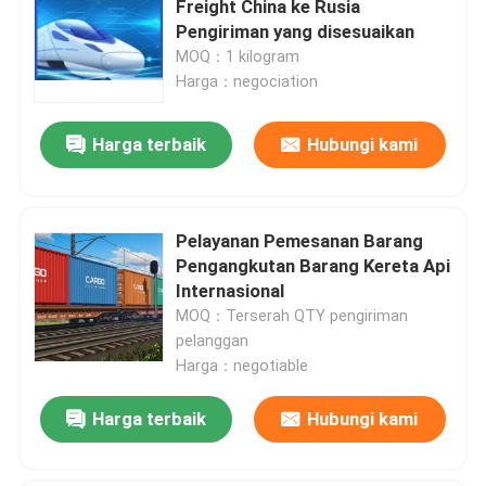
Freight China ke Rusia
Pengiriman yang disesuaikan
MOQ：1 kilogram
Tentang Kami
Harga：negociation
Tur Pabrik
Harga terbaik
Hubungi kami
Kontrol Kualitas
Pelayanan Pemesanan Barang
Pengangkutan Barang Kereta Api
Hubungi Kami
Internasional
MOQ：Terserah QTY pengiriman
Minta Kutipan
pelanggan
Harga：negotiable
Layanan Pengiriman Barang Internasional
Harga terbaik
Hubungi kami
Sumber Daya lintas batas