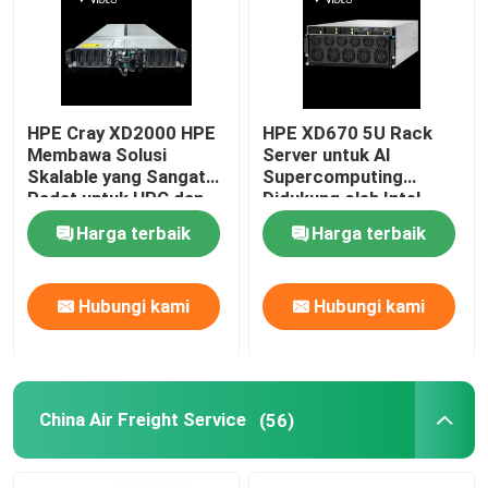
HPE Cray XD2000 HPE
HPE XD670 5U Rack
Membawa Solusi
Server untuk AI
Skalable yang Sangat
Supercomputing
Padat untuk HPC dan
Didukung oleh Intel
AI Inferencing
Xeon CPU dan Nvidia
Harga terbaik
Harga terbaik
Workloads
Hopper GPU
Hubungi kami
Hubungi kami
China Air Freight Service
(56)