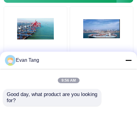
Baterai / Power Bank /
Barang Mesin Dengan
Merek Komersial
Kotak Kayu
Evan Tang
Barang DDP Ke Dubai
Besar/pallet
Iran Timur Tengah
Pengiriman
Pengiriman LCL Dari
International Freight
9:56 AM
Harga terbaik
Harga terbaik
Cina
Forwarding DDP Ke
Dubai Iran Dengan SEA
Good day, what product are you looking 
FCL/LCL Dari Cina
for?
Hubungi kami
Hubungi kami
Lihat Lebih