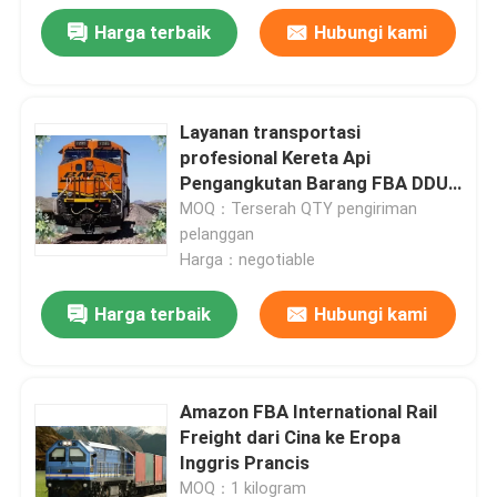
Harga terbaik
Hubungi kami
Layanan transportasi
profesional Kereta Api
Pengangkutan Barang FBA DDU
DDP
MOQ：Terserah QTY pengiriman
pelanggan
Harga：negotiable
Harga terbaik
Hubungi kami
Amazon FBA International Rail
Freight dari Cina ke Eropa
Inggris Prancis
MOQ：1 kilogram