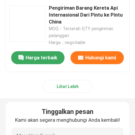
Pengiriman Barang Kereta Api
Internasional Dari Pintu ke Pintu
China Air Freight Service
China
MOQ：Terserah QTY pengiriman
Layanan Pengangkutan Barang Laut China
pelanggan
Harga：negotiable
Pengangkutan Laut Timur Tengah
Harga terbaik
Hubungi kami
Angkutan Kereta Api Internasional
Lihat Lebih
Pengiriman Dari Pintu ke Pintu dari Cina
Tinggalkan pesan
Pengangkutan Barang dari Cina
Kami akan segera menghubungi Anda kembali!
Layanan Pengemasan Internasional