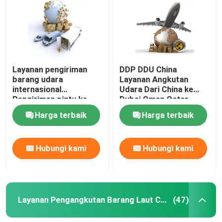
Layanan pengiriman
DDP DDU China
barang udara
Layanan Angkutan
internasional
Udara Dari China ke
Pengiriman pintu ke
Dubai Oman Qatar
pintu yang nyaman
Harga terbaik
Harga terbaik
Hubungi kami
Hubungi kami
Layanan Pengangkutan Barang Laut China
(47)