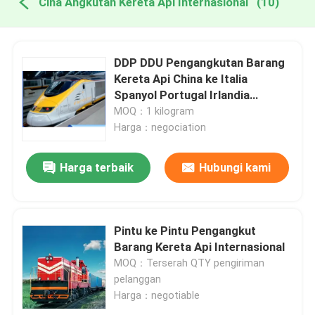
Cina Angkutan Kereta Api Internasional
(10)
DDP DDU Pengangkutan Barang
Kereta Api China ke Italia
Spanyol Portugal Irlandia
Lithuania Slovakia
MOQ：1 kilogram
Harga：negociation
Harga terbaik
Hubungi kami
Pintu ke Pintu Pengangkut
Barang Kereta Api Internasional
MOQ：Terserah QTY pengiriman
pelanggan
Harga：negotiable