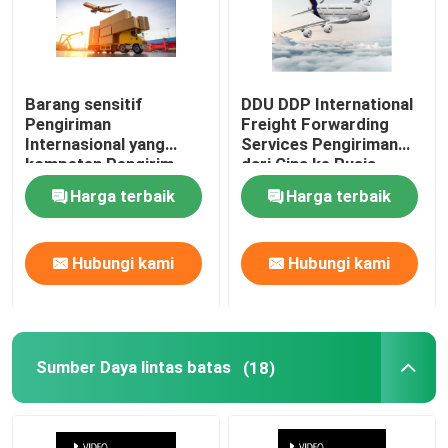
Barang sensitif
DDU DDP International
Pengiriman
Freight Forwarding
Internasional yang
Services Pengiriman
kompeten Pengirim
dari Cina ke Rusia
barang China ke
Harga terbaik
Harga terbaik
Jerman
Hubungi kami
Hubungi kami
Sumber Daya lintas batas
(18)