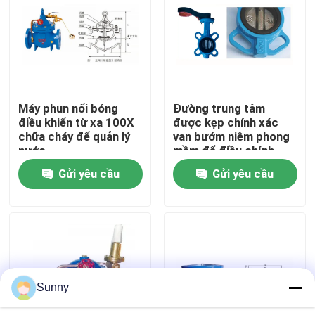
Về chúng tôi
Chuyến tham quan nhà máy
Máy phun nổi bóng
Đường trung tâm
điều khiển từ xa 100X
được kẹp chính xác
Kiểm soát chất lượng
chữa cháy để quản lý
van bướm niêm phong
nước
mềm để điều chỉnh
dòng chảy chính xác
Gửi yêu cầu
Gửi yêu cầu
Liên hệ với chúng tôi
Yêu cầu Đặt giá
Dịch vụ giao nhận vận tải quốc tế
Sunny
Nhập khẩu xuyên biên giới