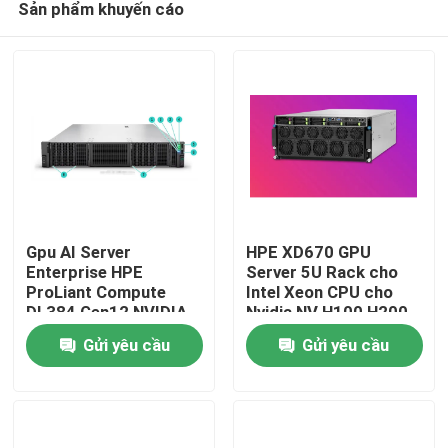
Sản phẩm khuyến cáo
Gpu AI Server
HPE XD670 GPU
Enterprise HPE
Server 5U Rack cho
ProLiant Compute
Intel Xeon CPU cho
DL384 Gen12 NVIDIA
Nvidia NV H100 H200
Trang chủ
GH200 NVL2 Tự do
H800 PCIE/SXM Nvlink
Gửi yêu cầu
Gửi yêu cầu
tính toán Private Cloud
AI Supercomputing
Rack mount
Case
Sản phẩm
Video