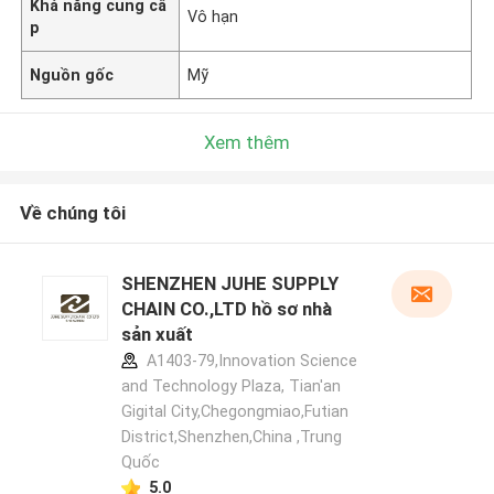
Khả năng cung cấ
Vô hạn
p
Nguồn gốc
Mỹ
Xem thêm
Về chúng tôi
SHENZHEN JUHE SUPPLY
CHAIN CO.,LTD hồ sơ nhà
sản xuất
A1403-79,Innovation Science
and Technology Plaza, Tian'an
Gigital City,Chegongmiao,Futian
District,Shenzhen,China ,Trung
Quốc
5.0