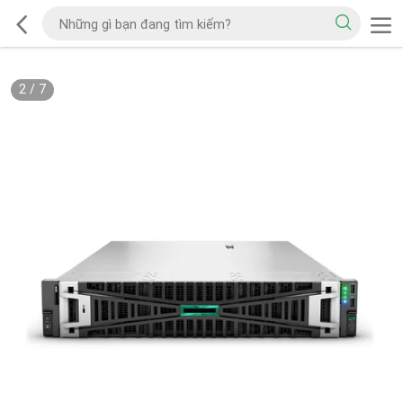
2
/
7