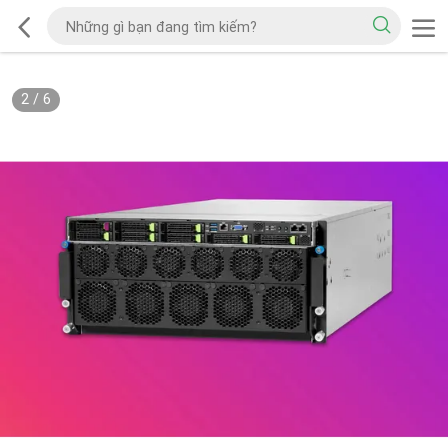
2
/
6