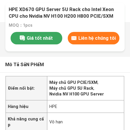
HPE XD670 GPU Server 5U Rack cho Intel Xeon
CPU cho Nvidia NV H100 H200 H800 PCIE/SXM
Nvlink AI Supercomputing Case
MOQ：1pcs
Giá tốt nhất
Liên hệ chúng tôi
Mô Tả SảN PHẩM
Máy chủ GPU PCIE/SXM
,
Điểm nổi bật:
Máy chủ GPU 5U Rack
,
Nvidia NV H100 GPU Server
Hàng hiệu
HPE
Khả năng cung cấ
Vô hạn
p