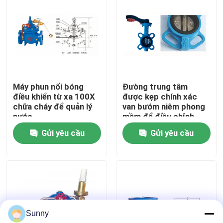
Về chúng tôi
Chuyến tham quan nhà máy
Máy phun nổi bóng
Đường trung tâm
Kiểm soát chất lượng
điều khiển từ xa 100X
được kẹp chính xác
chữa cháy để quản lý
van bướm niêm phong
nước
mềm để điều chỉnh
Liên hệ với chúng tôi
dòng chảy chính xác
Gửi yêu cầu
Gửi yêu cầu
Yêu cầu Đặt giá
Dịch vụ giao nhận vận tải quốc tế
Sunny
Nhập khẩu xuyên biên giới