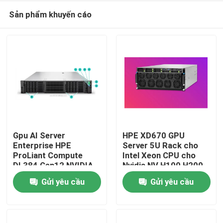
Sản phẩm khuyến cáo
Gpu AI Server
HPE XD670 GPU
Enterprise HPE
Server 5U Rack cho
ProLiant Compute
Intel Xeon CPU cho
Trang chủ
DL384 Gen12 NVIDIA
Nvidia NV H100 H200
GH200 NVL2 Tự do
H800 PCIE/SXM Nvlink
Gửi yêu cầu
Gửi yêu cầu
tính toán Private Cloud
AI Supercomputing
Sản phẩm
Rack mount
Case
Video