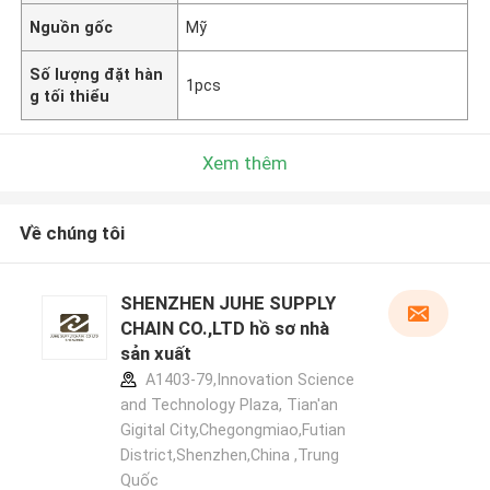
Nguồn gốc
Mỹ
Số lượng đặt hàn
1pcs
g tối thiểu
Xem thêm
Về chúng tôi
SHENZHEN JUHE SUPPLY
CHAIN CO.,LTD hồ sơ nhà
sản xuất
A1403-79,Innovation Science
and Technology Plaza, Tian'an
Gigital City,Chegongmiao,Futian
District,Shenzhen,China ,Trung
Quốc