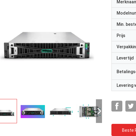
Merknaa
Modelnu
Min. best
Prijs
Verpakkin
Levertijd
Betalings
Levering
Beste P