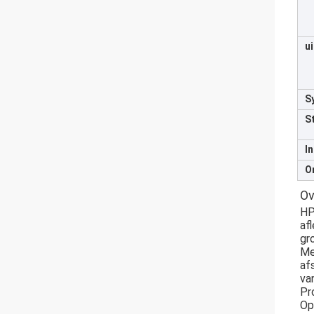
u
S
S
I
O
Ov
HP
af
gr
Me
af
va
Pr
Op