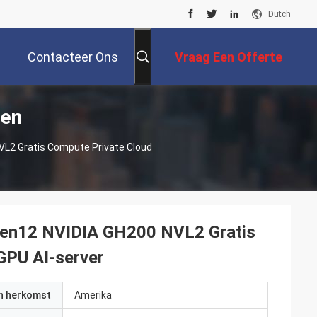
Dutch
Contacteer Ons
Vraag Een Offerte
ten
Aan
VL2 Gratis Compute Private Cloud
Gen12 NVIDIA GH200 NVL2 Gratis
GPU AI-server
an herkomst
Amerika