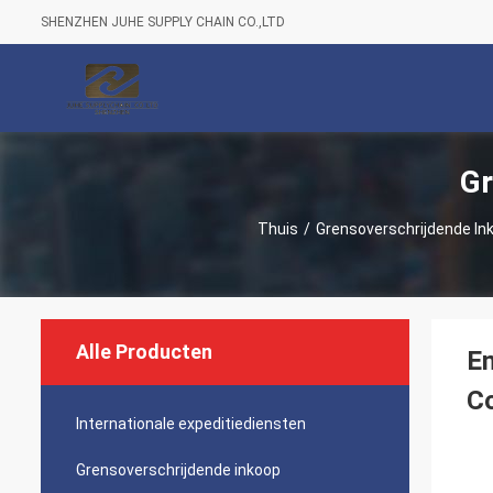
SHENZHEN JUHE SUPPLY CHAIN CO.,LTD
Gr
Thuis
/
Grensoverschrijdende In
Alle Producten
E
C
Internationale expeditiediensten
Grensoverschrijdende inkoop