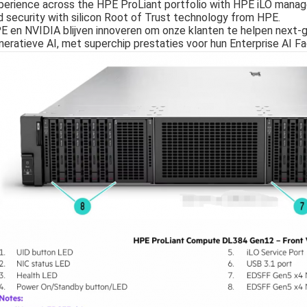
perience across the HPE ProLiant portfolio with HPE iLO managem
d security with silicon Root of Trust technology from HPE.
E en NVIDIA blijven innoveren om onze klanten te helpen next-g
neratieve AI, met superchip prestaties voor hun Enterprise AI Fa