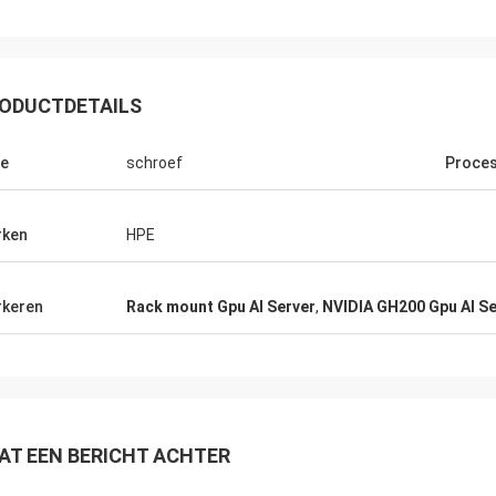
ODUCTDETAILS
e
schroef
Proce
rken
HPE
keren
Rack mount Gpu AI Server
,
NVIDIA GH200 Gpu AI Se
AT EEN BERICHT ACHTER