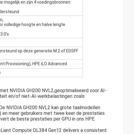
e mogelijk en zijn 4 voedingsbronnen
ndersteund
n,
 volledige hoogte en halve lengte
3.0's
ersteund op deze generatie M.2 of EDSFF
nt Provisioning), HPE iLO Advanced
n
 met NVIDIA GH200 NVL2,geoptimaliseerd voor AI-
teit en/of niet-AI-werkbelastingen zoals
,De NVIDIA GH200 NVL2 kan grote taalmodellen
 en meer gebruikers met twee keer de prestaties
ert de beste prestaties per GPU in ons HPE
roLiant Compute DL384 Gen12 delivers a consistent