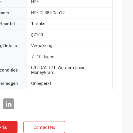
m
HPE
mmer
HPE DL384 Gen12
elaantal
1 stuks
$2100
g Details
Verpakking
7 - 10 dagen
L/C, D/A, T/T, Western Union,
condities
MoneyGram
 vermogen
Onbeperkt
rijs
Contact Nu