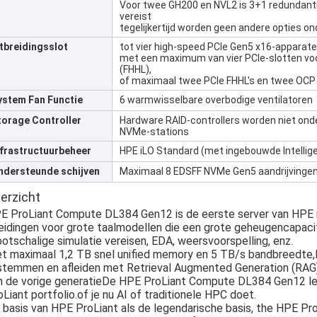
Voor twee GH200 en NVL2 is 3+1 redundanti
vereist
tegelijkertijd worden geen andere opties o
itbreidingsslot
tot vier high-speed PCIe Gen5 x16-apparate
met een maximum van vier PCIe-slotten voor
(FHHL),
of maximaal twee PCIe FHHL's en twee OCP 
ystem Fan Functie
6 warmwisselbare overbodige ventilatoren
torage Controller
Hardware RAID-controllers worden niet ond
NVMe-stations
nfrastructuurbeheer
HPE iLO Standard (met ingebouwde Intellige
ndersteunde schijven
Maximaal 8 EDSFF NVMe Gen5 aandrijvinge
erzicht
E ProLiant Compute DL384 Gen12 is de eerste server van HPE
leidingen voor grote taalmodellen die een grote geheugencapaci
ootschalige simulatie vereisen, EDA, weersvoorspelling, enz.
t maximaal 1,2 TB snel unified memory en 5 TB/s bandbreedte
stemmen en afleiden met Retrieval Augmented Generation (RAG)
n de vorige generatieDe HPE ProLiant Compute DL384 Gen12 lev
oLiant portfolio.of je nu AI of traditionele HPC doet.
 basis van HPE ProLiant als de legendarische basis, the HPE P