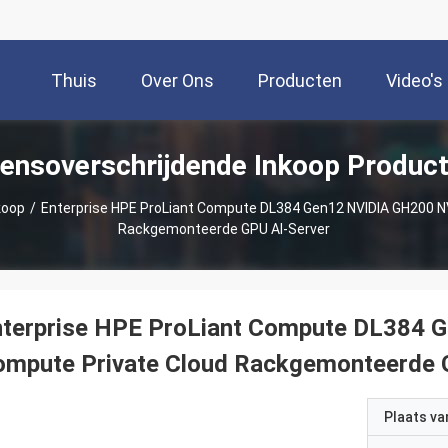
Thuis
Over Ons
Producten
Video's
ensoverschrijdende Inkoop Produc
koop
/
Enterprise HPE ProLiant Compute DL384 Gen12 NVIDIA GH200 N
Rackgemonteerde GPU AI-Server
nterprise HPE ProLiant Compute DL384 
ompute Private Cloud Rackgemonteerde 
Plaats v