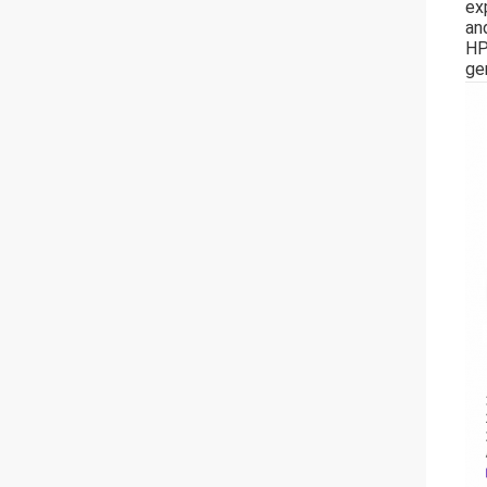
ex
an
HP
ge