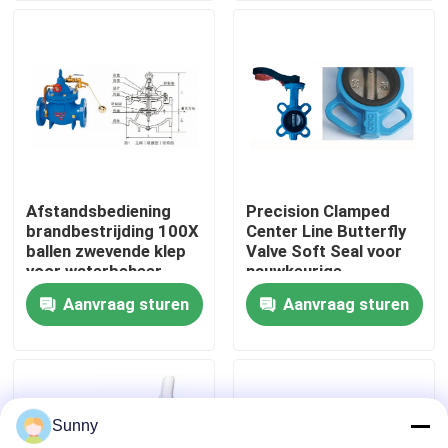
Over ons
Fabriekstocht
Kwaliteitscontrole
Afstandsbediening
Precision Clamped
brandbestrijding 100X
Center Line Butterfly
Neem contact met ons op
ballen zwevende klep
Valve Soft Seal voor
voor waterbeheer
nauwkeurige
stroomregulatie
Aanvraag sturen
Aanvraag sturen
Vraag een offerte
Internationale expeditiediensten
Sunny
Grensoverschrijdende inkoop