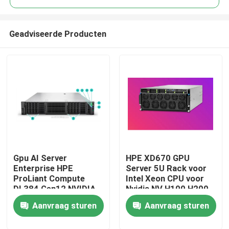
Geadviseerde Producten
Gpu AI Server
HPE XD670 GPU
Thuis
Enterprise HPE
Server 5U Rack voor
ProLiant Compute
Intel Xeon CPU voor
DL384 Gen12 NVIDIA
Nvidia NV H100 H200
Producten
GH200 NVL2 Gratis
H800 PCIE/SXM Nvlink
Aanvraag sturen
Aanvraag sturen
Compute Private
AI Supercomputing
Cloud Rackmontage
Case
Video's