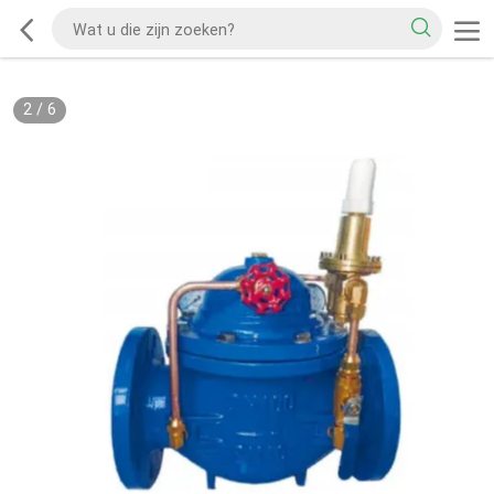
2
/
6