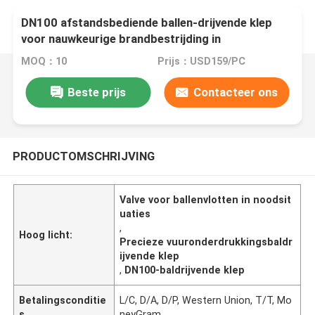
DN100 afstandsbediende ballen-drijvende klep
voor nauwkeurige brandbestrijding in
noodsituaties
MOQ：10
Prijs：USD159/PC
Beste prijs
Contacteer ons
PRODUCTOMSCHRIJVING
Valve voor ballenvlotten in noodsit
uaties
,
Hoog licht:
Precieze vuuronderdrukkingsbaldr
ijvende klep
,
DN100-baldrijvende klep
Betalingsconditie
L/C, D/A, D/P, Western Union, T/T, Mo
s
neyGram