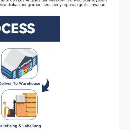
 Atlanta dan Los Angeles dan Moskow, menyediakan layanan
, menyediakan pengiriman desa,penyimpanan gratisLayanan