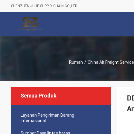
SHENZHEN JUHE SUPPLY CHAIN CO.,LTD
Rumah
/
China Air Freight Service
Semua Produk
D
Am
Layanan Pengiriman Barang
Internasional
Sumber Daya lintas batas