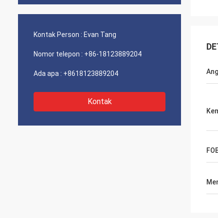
Kontak Person :
Evan Tang
DE
Nomor telepon :
+86-18123889204
Ang
Ada apa :
+8618123889204
Kontak
Ke
FOB
Men