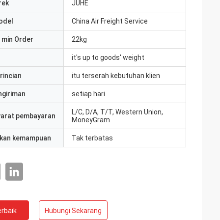
rek
JUHE
odel
China Air Freight Service
 min Order
22kg
it's up to goods' weight
rincian
itu terserah kebutuhan klien
ngiriman
setiap hari
L/C, D/A, T/T, Western Union,
yarat pembayaran
MoneyGram
kan kemampuan
Tak terbatas
rbaik
Hubungi Sekarang