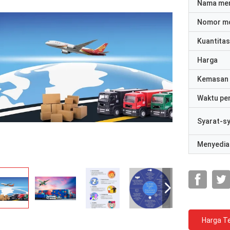
Nama me
Nomor m
Kuantitas
Harga
Kemasan 
Waktu pe
Syarat-s
Menyedia
Harga Te