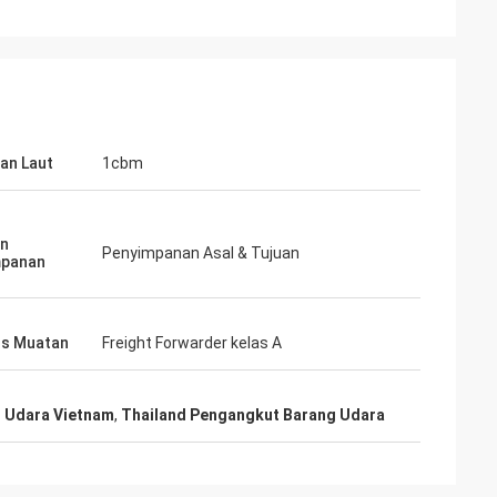
an Laut
1cbm
an
Penyimpanan Asal & Tujuan
mpanan
us Muatan
Freight Forwarder kelas A
n Udara Vietnam
,
Thailand Pengangkut Barang Udara