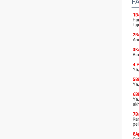
F
1B
Har
tuj
2B
And
3K
Bi
4.
Ya,
5B
Ya
6B
Ya
akh
7B
Ka
pe
8A