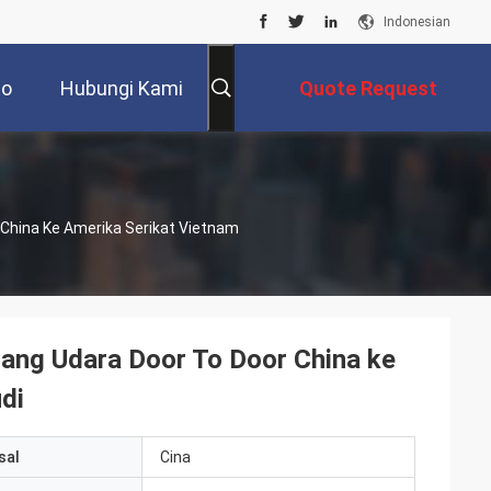
Indonesian
eo
Hubungi Kami
Quote Request
Suatu
China Ke Amerika Serikat Vietnam
ng Udara Door To Door China ke
di
sal
Cina