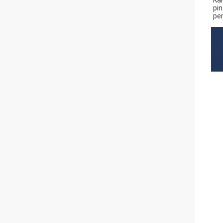
Ka
pin
pe