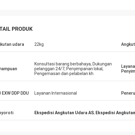
TAIL PRODUK
kutan udara
22kg
Angkut
Konsultasi barang berbahaya, Dukungan
Layan
mampuan
pelanggan 24/7, Penyimpanan lokal,
Penyi
Pengemasan dan pelabelan kh
 EXW DDP DDU
Layanan Internasional
Pener
yoroti
Ekspedisi Angkutan Udara AS
,
Ekspedisi Angkuta