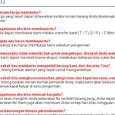
AQ
erapa harga layananmu?
ga yang tepat dapat ditawarkan ketika rincian barang Anda diselesaik
uan.
agaimana aku bisa membayarmu?
a dapat membayar kami melalui transfer bank (T / T), D / P, L / C We
apan aku harus membayarmu?
asanya, kau harus membayar kami sebelum pengiriman.
Pemasokku tidak memiliki hak untuk mengekspor. Bisakah Anda m
 kami dapat membeli lisensi ekspor, melakukan deklarasi bea cukai d
isakah kau membantu mengambil barang kami dari daratan Cina?
, tolong berikan alamat yang tepat untuk mengambilnya.
isakah kita mengkonsolidasikan pengiriman dan kapal bersama-sam
, tolong berikan rincian kontak pemasok Anda, maka kami akan berko
irnya kapal keluar di satu pengiriman.
agaimana aku bisa melacak kargaku?
mi akan mengirim Anda pelacakan No setelah barang pergi, Anda dapat
lacakan No. Kami juga akan membuat Anda setiap hari atau mingguan d
pa keuntungan khusus perusahaanmu?