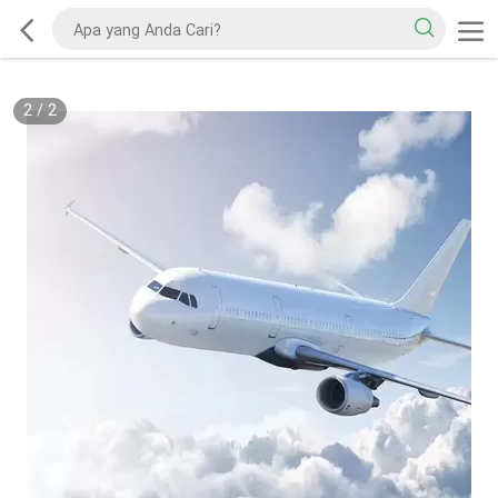
2
/
2