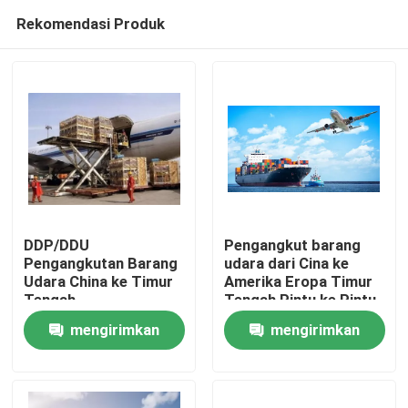
Rekomendasi Produk
DDP/DDU
Pengangkut barang
Pengangkutan Barang
udara dari Cina ke
Udara China ke Timur
Amerika Eropa Timur
Rumah
Tengah
Tengah Pintu ke Pintu
mengirimkan
mengirimkan
Produk
permintaan
permintaan
Video