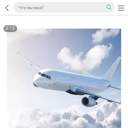
2
/
2