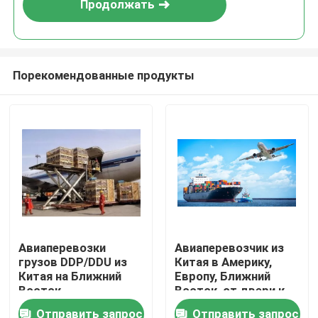
Продолжать
Порекомендованные продукты
Домой
Авиаперевозки
Авиаперевозчик из
грузов DDP/DDU из
Китая в Америку,
Продукты
Китая на Ближний
Европу, Ближний
Восток
Восток, от двери к
двери
Отправить запрос
Отправить запрос
Видеозаписи