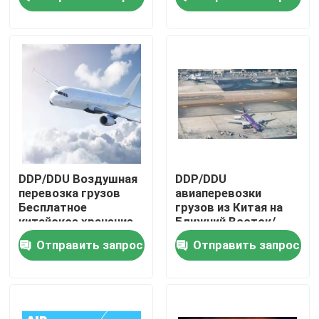
О нас
Экскурсия по заводу
Контроль качества
Свяжитесь с нами
DDP/DDU Воздушная
DDP/DDU
перевозка грузов
авиаперевозки
Бесплатное
грузов из Китая на
Запросите цитату
китайское хранение
Ближний Восток/
Лаббирование
ОАЭ/СА/Дубай
Отправить запрос
Отправить запрос
Перепаковка
международные обслуживания препровождения пе
Трансграничное снабжение