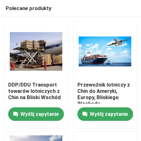
Polecane produkty
DDP/DDU Transport
Przewoźnik lotniczy z
towarów lotniczych z
Chin do Ameryki,
Chin na Bliski Wschód
Europy, Bliskiego
Do domu
Wschodu
Wyślij zapytanie
Wyślij zapytanie
Produkty
Filmy