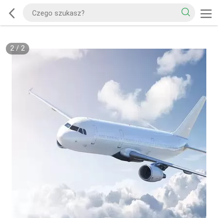
2
/
2