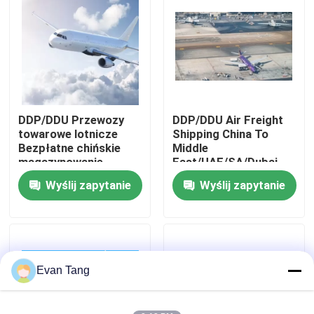
O nas
Wycieczka po fabryce
DDP/DDU Przewozy
DDP/DDU Air Freight
Kontrola jakości
towarowe lotnicze
Shipping China To
Bezpłatne chińskie
Middle
magazynowanie,
East/UAE/SA/Dubai
Skontaktuj się z nami
znakowanie, ponowne
Wyślij zapytanie
Wyślij zapytanie
pakowanie
Poproś o wycenę
Międzynarodowe usługi spedycyjne
Evan Tang
Transgraniczne pozyskiwanie