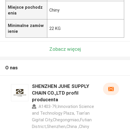
Miejsce pochodz
Chiny
enia
Minimalne zamów
22 KG
ienie
Zobacz więcej
O nas
SHENZHEN JUHE SUPPLY
CHAIN CO.,LTD profil
producenta
A1403-79,Innovation Science
and Technology Plaza, Tian'an
Gigital City,Chegongmiao,Futian
District,Shenzhen,China ,Chiny