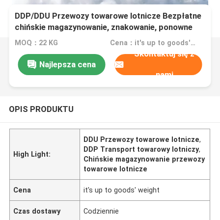
DDP/DDU Przewozy towarowe lotnicze Bezpłatne
chińskie magazynowanie, znakowanie, ponowne
pakowanie
MOQ：22 KG
Cena：it's up to goods' weight
Skontaktuj się z
Najlepsza cena
nami
OPIS PRODUKTU
DDU Przewozy towarowe lotnicze
,
DDP Transport towarowy lotniczy
,
High Light:
Chińskie magazynowanie przewozy
towarowe lotnicze
Cena
it's up to goods' weight
Czas dostawy
Codziennie