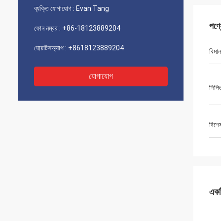
ব্যক্তি যোগাযোগ :
Evan Tang
পণ্
ফোন নম্বর :
+86-18123889204
হোয়াটসঅ্যাপ :
+8618123889204
বিমা
যোগাযোগ
শিপিং
বিশে
একটি