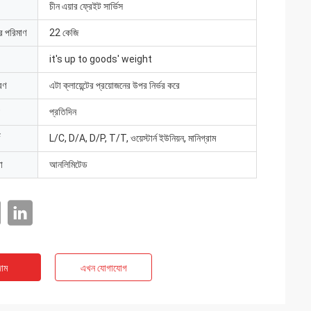
চীন এয়ার ফ্রেইট সার্ভিস
ার পরিমাণ
22 কেজি
it's up to goods' weight
রণ
এটা ক্লায়েন্টের প্রয়োজনের উপর নির্ভর করে
প্রতিদিন
L/C, D/A, D/P, T/T, ওয়েস্টার্ন ইউনিয়ন, মানিগ্রাম
া
আনলিমিটেড
াম
এখন যোগাযোগ