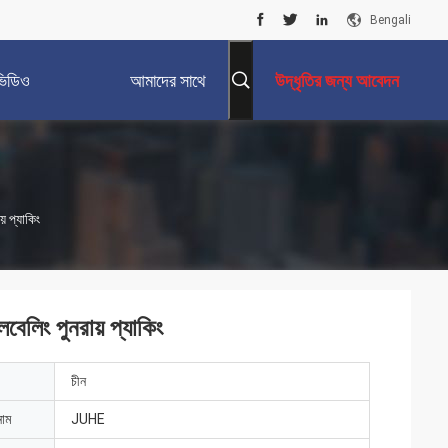
Bengali
ভিডিও
আমাদের সাথে
উদ্ধৃতির জন্য আবেদন
যোগাযোগ করুন
় প্যাকিং
বেলিং পুনরায় প্যাকিং
চীন
নাম
JUHE