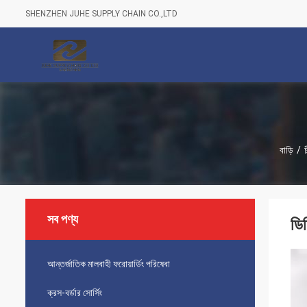
SHENZHEN JUHE SUPPLY CHAIN CO.,LTD
বাড়ি
/
সব পণ্য
ডি
আন্তর্জাতিক মালবাহী ফরোয়ার্ডিং পরিষেবা
ক্রস-বর্ডার সোর্সিং