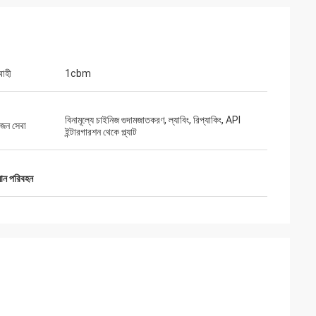
বাহী
1cbm
বিনামূল্যে চাইনিজ গুদামজাতকরণ, ল্যাবিং, রিপ্যাকিং, API
োজন সেবা
ইন্টারগারশন থেকে প্ল্যাট
মান পরিবহন