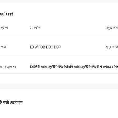
যের বিবরণ
ন ভ্রমন
১০ কেজি
সমুদ্র মাল
 মেয়াদ
মূল্য সংয
EXW FOB DDU DDP
ষভাবে তুলে ধরা
ডিডিইউ এয়ার ফ্রেইট শিপিং
,
ডিডিপি এয়ার ফ্রেইট শিপিং
,
চীনা গুদামজাত বি
 বার্তা রেখে যান