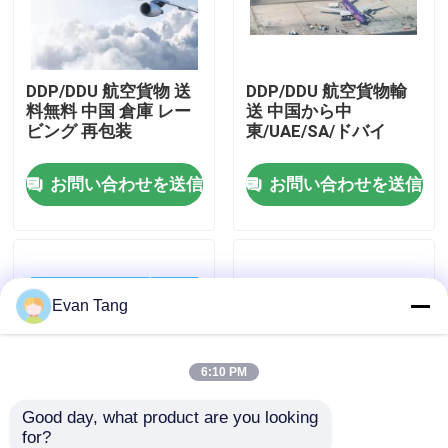
わたしたち に つい て
DDP/DDU 航空貨物 送
DDP/DDU 航空貨物輸
料無料 中国 倉庫 レー
送 中国から中
工場 ツアー
ビング 再包装
東/UAE/SA/ドバイ
お問い合わせを送信
お問い合わせを送信
品質管理
連絡 ください
Evan Tang
引金 を 求め て ください
国際的な貨物促進サービス
6:10 PM
Good day, what product are you looking 
国境を越えた調達
for?
アメリカ ドアツードア
航空運輸 中国からカナ