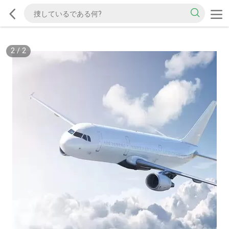
2
/
2