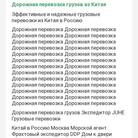
Дорожная перевозка грузов из Китая
Эффективные и надежные грузовые
Китайская авиаперевозка грузов
перевозки из Китая в Россию
Дорожная перевозка Дорожная перевозка
Дорожная перевозка Дорожная перевозка
Китайские морские грузовые услуги
Дорожная перевозка Дорожная перевозка
Дорожная перевозка Дорожная перевозка
Дорожная перевозка Дорожная перевозка
Ближневосточное судоходство
Дорожная перевозка Дорожная перевозка
Дорожная перевозка Дорожная перевозка
Дорожная перевозка Дорожная перевозка
Международные железнодорожные перевозки
Дорожная перевозка Дорожная перевозка
Дорожная перевозка Дорожная перевозка
Дорожная перевозка Дорожная перевозка
Доставка от двери до двери из Китая
Дорожная перевозка Дорожная перевозка
Дорожная перевозка Дорожная перевозка
Дорожная перевозка грузов Экспедитор JUHE
Дорожная перевозка грузов из Китая
Грузовые перевозки
Китай в Россию Москва Морской агент
Международная упаковочная служба
Фрахтовый экспедитор DDP Дом к двери