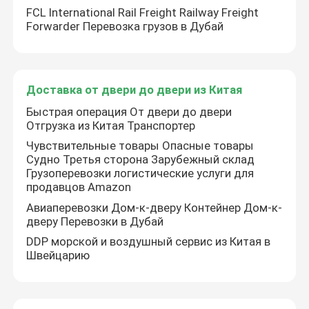
FCL International Rail Freight Railway Freight
Forwarder Перевозка грузов в Дубай
О нас
Экскурсия по заводу
Доставка от двери до двери из Китая
Быстрая операция От двери до двери
Отгрузка из Китая Транспортер
Контроль качества
Чувствительные товары Опасные товары
Судно Третья сторона Зарубежный склад
Свяжитесь с нами
Грузоперевозки логистические услуги для
продавцов Amazon
Авиаперевозки Дом-к-дверу Контейнер Дом-к-
Запросите цитату
дверу Перевозки в Дубай
DDP морской и воздушный сервис из Китая в
Швейцарию
международные обслуживания препровождения пе
Трансграничное снабжение