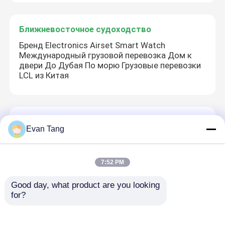
Ближневосточное судоходство
Бренд Electronics Airset Smart Watch
Международный грузовой перевозка Дом к
двери До Дубая По морю Грузовые перевозки
LCL из Китая
Доставка от двери до двери из Китая
Evan Tang
Опасные грузы Эффективный международный
перевозка по воздуху Интермодальная
логистика Транспорт
7:52 PM
Good day, what product are you looking 
for?
Дорожная перевозка грузов из Китая
DDP DDU Логистика грузовых сухопутных