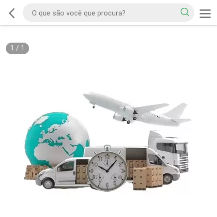
1
/
1