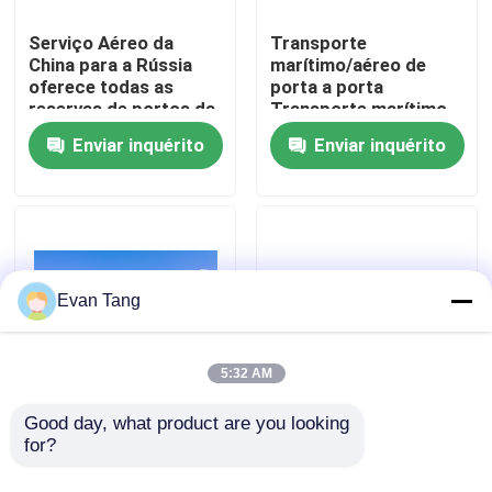
Serviço Aéreo da
Transporte
Sobre nós
China para a Rússia
marítimo/aéreo de
oferece todas as
porta a porta
reservas de portos da
Transporte marítimo
China
da China para o
Visita à fábrica
Enviar inquérito
Enviar inquérito
mundo,transporte
internacional,serviços
de entrega de cargas
Controle de qualidade
de porta a porta
Contacte-nos
Evan Tang
Solicite um orçamento
5:32 AM
serviços internacionais da transmissão do frete
Good day, what product are you looking 
DHL Ups Global
DDP Dubai Delivery
for?
Freight International
Services Fornecer
Shipping Entrega de
soluções de frete
Aquisição transfronteiriça