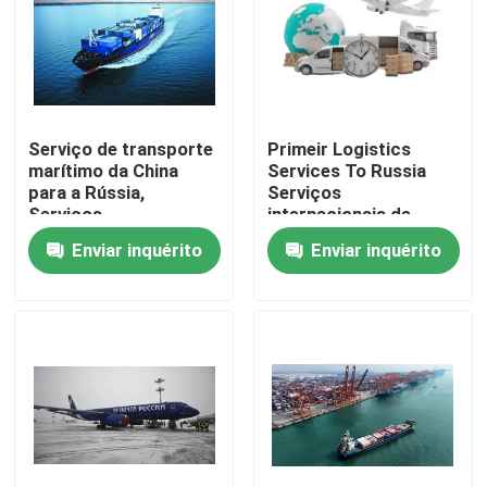
Serviço de transporte
Primeir Logistics
marítimo da China
Services To Russia
para a Rússia,
Serviços
Serviços
internacionais de
internacionais de
transporte de
Enviar inquérito
Enviar inquérito
transporte de
mercadorias
mercadorias na China
Para casa
Produtos
Vídeos