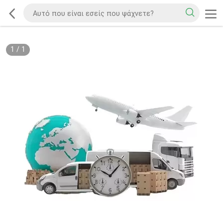
1
/
1