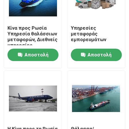
Κίνα προς Ρωσία
Υπηρεσίες
Υπηρεσία θαλάσσιων
μεταφοράς
μεταφορών, Διεθνείς
εμπορευμάτων
υπηρεσίες
μεταφοράς
Αποστολή
Αποστολή
εμπορευμάτων στην
Κίνα
ερώτησης
ερώτησης
Σπίτι
Προϊόντα
Βίντεο
Η Κίνα προς τη Ρωσία
Θάλασσα/