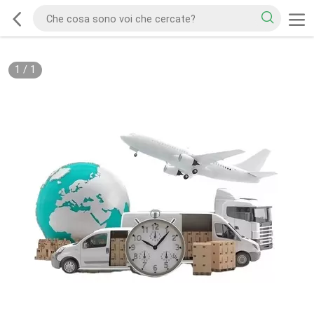
1
/
1