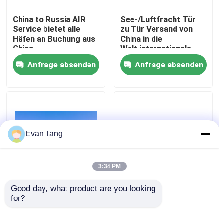
China to Russia AIR
See-/Luftfracht Tür
Über uns
Service bietet alle
zu Tür Versand von
Häfen an Buchung aus
China in die
China
Welt,internationale
Fracht,Frachtlieferungen
Werksbesichtigung
Anfrage absenden
Anfrage absenden
von Tür zu Tür
Qualitätskontrolle
Kontakt mit uns
Evan Tang
Bitte um ein Angebot
3:34 PM
internationale Frachtversendendienstleistungen
Good day, what product are you looking 
DHL Ups Global
DDP Dubai Delivery
for?
Freight Internationale
Services Bietet
Versandlieferung
flexible
Grenzüberschreitende Beschaffung