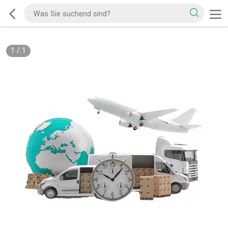
1
/
1