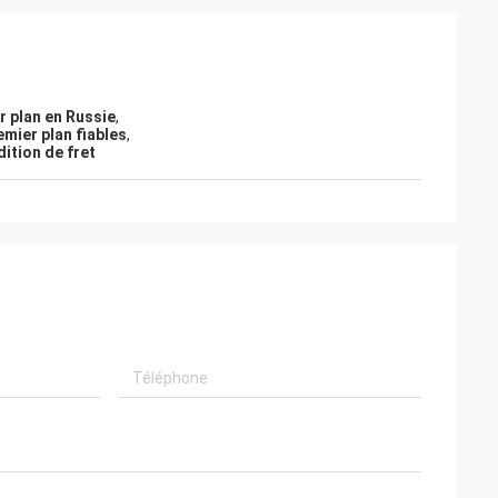
r plan en Russie
,
emier plan fiables
,
ition de fret