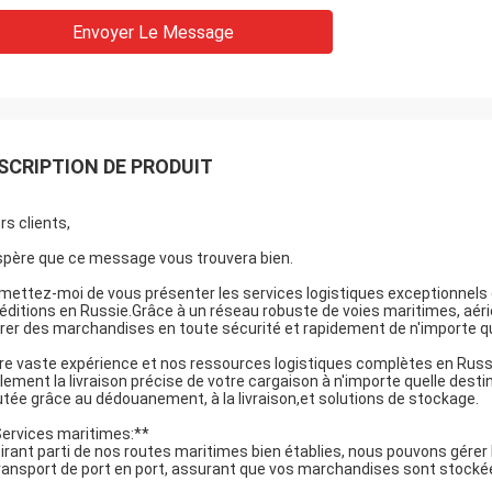
Envoyer Le Message
SCRIPTION DE PRODUIT
rs clients,
spère que ce message vous trouvera bien.
mettez-moi de vous présenter les services logistiques exceptionnels 
éditions en Russie.
Grâce à un réseau robuste de voies maritimes, aér
ivrer des marchandises en toute sécurité et rapidement de n'importe que
re vaste expérience et nos ressources logistiques complètes en Russ
lement la livraison précise de votre cargaison à n'importe quelle dest
utée grâce au dédouanement, à la livraison,et solutions de stockage.
Services maritimes:**
tirant parti de nos routes maritimes bien établies, nous pouvons gérer
transport de port en port, assurant que vos marchandises sont stockées