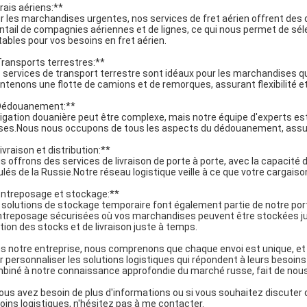
Frais aériens:**
r les marchandises urgentes, nos services de fret aérien offrent des d
ntail de compagnies aériennes et de lignes, ce qui nous permet de sélec
tables pour vos besoins en fret aérien.
Transports terrestres:**
 services de transport terrestre sont idéaux pour les marchandises qui 
ntenons une flotte de camions et de remorques, assurant flexibilité et f
Dédouanement:**
igation douanière peut être complexe, mais notre équipe d'experts es
ses.
Nous nous occupons de tous les aspects du dédouanement, assu
ivraison et distribution:**
s offrons des services de livraison de porte à porte, avec la capacité
ulés de la Russie.
Notre réseau logistique veille à ce que votre cargaiso
Entreposage et stockage:**
 solutions de stockage temporaire font également partie de notre port
ntreposage sécurisées où vos marchandises peuvent être stockées jus
tion des stocks et de livraison juste à temps.
s notre entreprise, nous comprenons que chaque envoi est unique, et n
r personnaliser les solutions logistiques qui répondent à leurs besoins
biné à notre connaissance approfondie du marché russe, fait de nous l
vous avez besoin de plus d'informations ou si vous souhaitez discuter
oins logistiques, n'hésitez pas à me contacter.