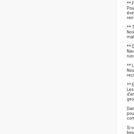
** 
Pou
éve
ren
** 
Nos
mai
** 
Nav
rus
** L
Nou
rec
** 
Les
d'e
ges
Dan
pou
com
Si 
bes