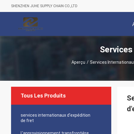
SHENZHEN JUHE SUPPLY CHAIN CO.,LTD
Services
Aperçu
/
Services Internationau
Tous Les Produits
Se
d'
services internationaux d'expédition
de fret
L'approvisionnement transfrontière