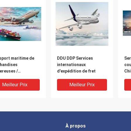
sport maritime de
DDU DDP Services
Ser
handises
internationaux
cou
ereuses /
d'expédition de fret
Chi
ereuses en
bat
enance de Chine vers
mar
Meilleur Prix
Meilleur Prix
ï Iran Qatar Oman
mar
s-Unis Canada
out dans le monde
À propos