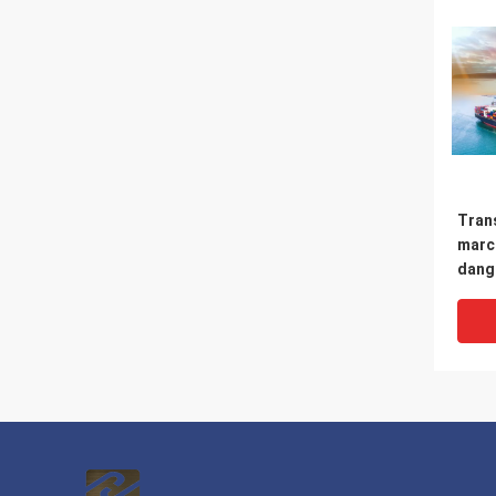
Tran
marc
dang
dang
prov
Duba
État
Part