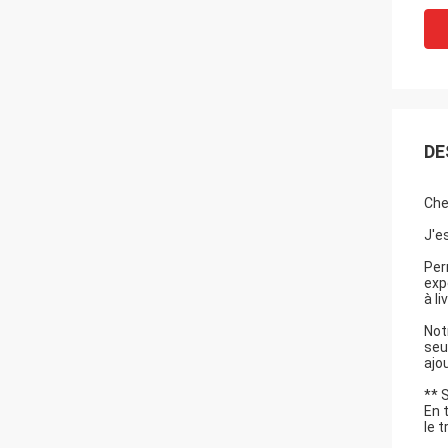
DE
Che
J'e
Per
exp
à l
Not
seu
ajo
** 
En 
le 