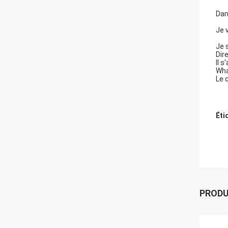
Dan
Je 
Je 
Dir
Il 
Wha
Le 
Éti
PROD